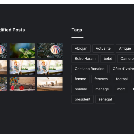
ified Posts
Tags
Abidjan
Actualite
Afrique
Boko Haram
bébé
Camero
Cristiano Ronaldo
Côte d'ivoire
femme
femmes
football
homme
mariage
mort
president
senegal