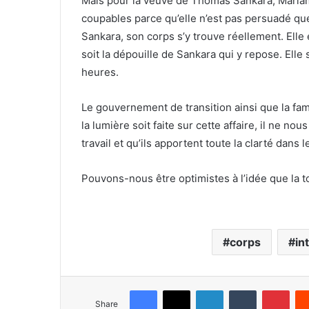
Mais pour la veuve de Thomas Sankara, Mariam S
coupables parce qu’elle n’est pas persuadé q
Sankara, son corps s’y trouve réellement. Elle
soit la dépouille de Sankara qui y repose. Elle 
heures.
Le gouvernement de transition ainsi que la fam
la lumière soit faite sur cette affaire, il ne n
travail et qu’ils apportent toute la clarté dans 
Pouvons-nous être optimistes à l’idée que la 
corps
in
Facebook
X
LinkedIn
Tumblr
Pinterest
Share