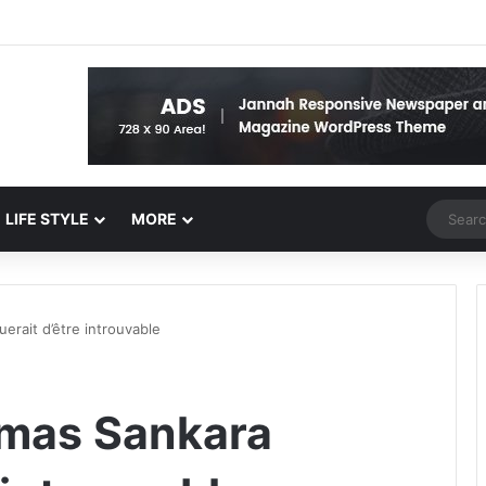
Random 
LIFE STYLE
MORE
erait d’être introuvable
omas Sankara