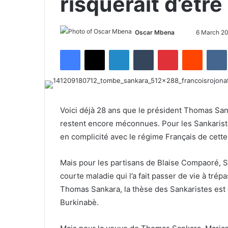
risquerait d’être
Oscar Mbena
S
6 March 2
e
Facebook
X
LinkedIn
Tumblr
Pinterest
Reddit
VK
n
d
a
n
e
Voici déjà 28 ans que le président Thomas San
m
restent encore méconnues. Pour les Sankariste
a
en complicité avec le régime Français de cette
i
l
Mais pour les partisans de Blaise Compaoré, Sa
courte maladie qui l’a fait passer de vie à tré
Thomas Sankara, la thèse des Sankaristes est ce
Burkinabè.