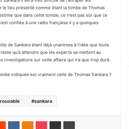
ankara il sera très difficile de rattraper les
ue le lieu présenté comme étant la tombe de Thomas
 estime que dans cette tombe, ce n’est pas sûr que ce
s’est confiée à une radio française il y a quelques
ille de Sankara étant déjà unanimes à l’idée que toute
ous reste qu’à attendre que les experts se mettent au
les investigations sur cette affaire qui n’a que trop duré.
tombe indiquée est vraiment celle de Thomas Sankara ?
trouvable
sankara
Reddit
VKontakte
Odnoklassniki
Pocket
Share via Email
Print