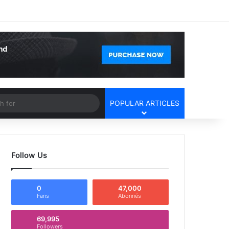
Facebook
X
YouTube
Instagram
Log In
Random Article
Sidebar
Article
Search
POPULAR ARTICLES
for
Follow Us
0
47,000
Fans
Abonnés
69,995
Followers