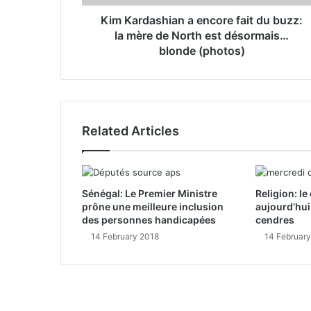
r
Kim Kardashian a encore fait du buzz:
e
la mère de North est désormais…
s
blonde (photos)
s
Related Articles
Sénégal: Le Premier Ministre
Religion: l
prône une meilleure inclusion
aujourd’hui
des personnes handicapées
cendres
14 February 2018
14 Februar