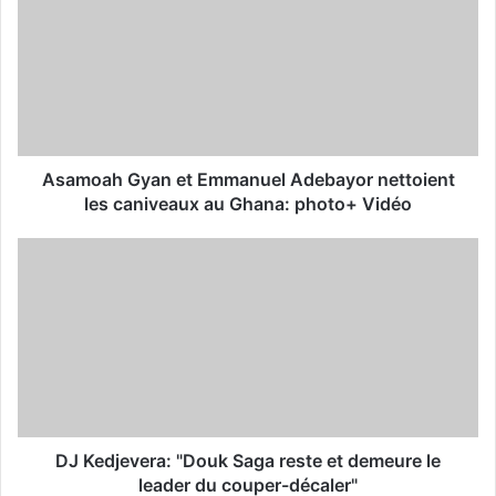
E
m
a
i
l
a
d
d
Asamoah Gyan et Emmanuel Adebayor nettoient
r
les caniveaux au Ghana: photo+ Vidéo
e
s
s
DJ Kedjevera: "Douk Saga reste et demeure le
leader du couper-décaler"