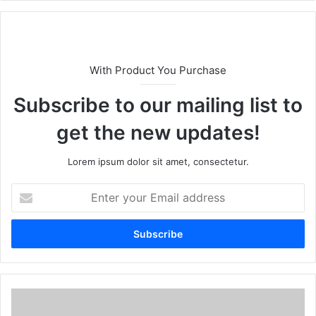
te
With Product You Purchase
Subscribe to our mailing list to
get the new updates!
Lorem ipsum dolor sit amet, consectetur.
E
n
t
e
r
y
o
u
r