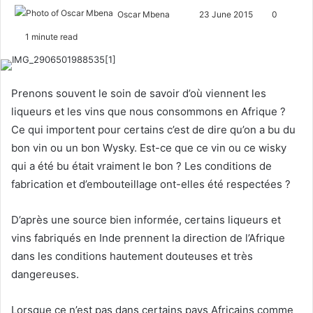
Oscar Mbena
S
23 June 2015
0
e
1 minute read
n
d
a
Prenons souvent le soin de savoir d’où viennent les
n
liqueurs et les vins que nous consommons en Afrique ?
e
Ce qui importent pour certains c’est de dire qu’on a bu du
m
bon vin ou un bon Wysky. Est-ce que ce vin ou ce wisky
a
qui a été bu était vraiment le bon ? Les conditions de
i
l
fabrication et d’embouteillage ont-elles été respectées ?
D’après une source bien informée, certains liqueurs et
vins fabriqués en Inde prennent la direction de l’Afrique
dans les conditions hautement douteuses et très
dangereuses.
Lorsque ce n’est pas dans certains pays Africains comme