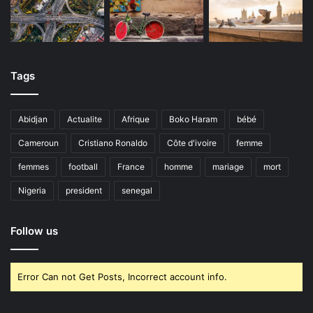
Tags
Abidjan
Actualite
Afrique
Boko Haram
bébé
Cameroun
Cristiano Ronaldo
Côte d'ivoire
femme
femmes
football
France
homme
mariage
mort
Nigeria
president
senegal
Follow us
Error Can not Get Posts, Incorrect account info.