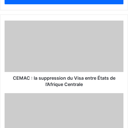
r
y
o
u
r
E
m
a
i
l
a
d
d
CEMAC : la suppression du Visa entre États de
r
l’Afrique Centrale
e
s
s