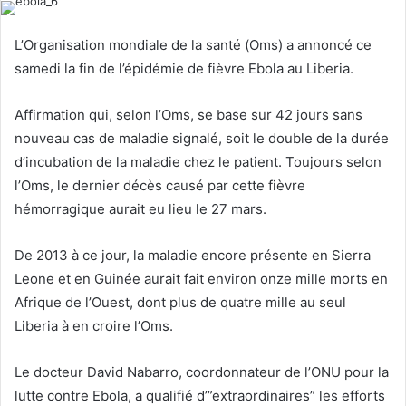
l
d
o
a
L’Organisation mondiale de la santé (Oms) a annoncé ce
w
n
samedi la fin de l’épidémie de fièvre
Ebola
au Liberia.
o
e
n
m
Affirmation qui, selon l’Oms, se base sur 42 jours sans
X
a
nouveau cas de maladie signalé, soit le double de la durée
i
d’incubation de la maladie chez le patient. Toujours selon
l
l’Oms, le dernier décès causé par cette fièvre
hémorragique aurait eu lieu le 27 mars.
De 2013 à ce jour, la maladie encore présente en Sierra
Leone et en Guinée aurait fait environ onze mille morts en
Afrique de l’Ouest, dont plus de quatre mille au seul
Liberia à en croire l’Oms.
Le docteur David Nabarro, coordonnateur de l’ONU pour la
lutte contre Ebola, a qualifié d’”extraordinaires” les efforts