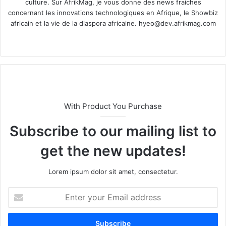
culture. Sur AfrikMag, je vous donne des news fraiches
concernant les innovations technologiques en Afrique, le Showbiz
africain et la vie de la diaspora africaine.
hyeo@dev.afrikmag.com
We
X
bsi
te
With Product You Purchase
Subscribe to our mailing list to
get the new updates!
Lorem ipsum dolor sit amet, consectetur.
E
n
t
e