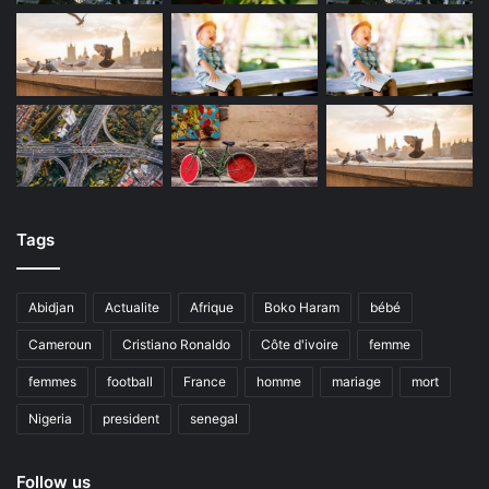
Tags
Abidjan
Actualite
Afrique
Boko Haram
bébé
Cameroun
Cristiano Ronaldo
Côte d'ivoire
femme
femmes
football
France
homme
mariage
mort
Nigeria
president
senegal
Follow us