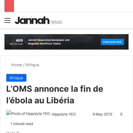
Menu
S
Home
/
Afrique
Afrique
L’OMS annonce la fin de
l’ébola au Libéria
Hippolyte YEO
F
S
9 May 2015
0
o
e
1 minute read
l
n