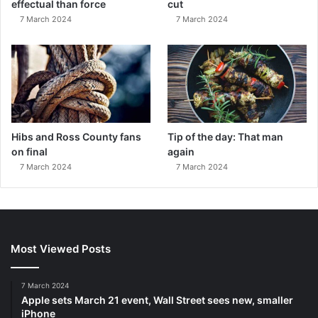
effectual than force
cut
7 March 2024
7 March 2024
Hibs and Ross County fans
Tip of the day: That man
on final
again
7 March 2024
7 March 2024
Most Viewed Posts
7 March 2024
Apple sets March 21 event, Wall Street sees new, smaller
iPhone