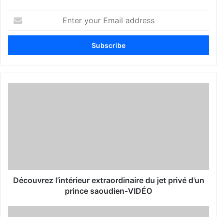
E
n
t
e
r
y
o
u
r
E
m
a
i
l
a
d
d
Découvrez l’intérieur extraordinaire du jet privé d'un
r
prince saoudien-VIDÉO
e
s