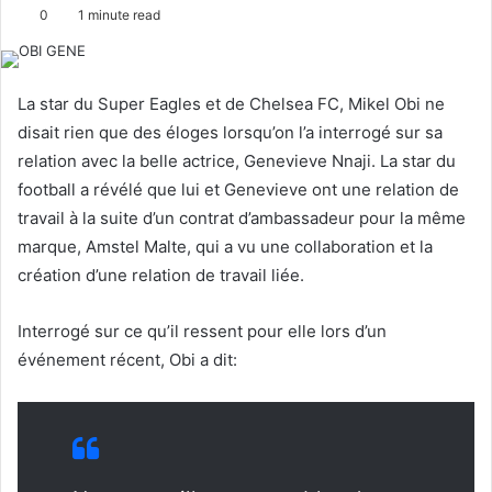
o
e
0
1 minute read
l
n
l
d
o
a
La star du Super Eagles et de Chelsea FC, Mikel Obi ne
w
n
disait rien que des éloges lorsqu’on l’a interrogé sur sa
o
e
relation avec la belle actrice, Genevieve Nnaji. La star du
n
m
football a révélé que lui et Genevieve ont une relation de
X
a
travail à la suite d’un contrat d’ambassadeur pour la même
i
l
marque, Amstel Malte, qui a vu une collaboration et la
création d’une relation de travail liée.
Interrogé sur ce qu’il ressent pour elle lors d’un
événement récent, Obi a dit: