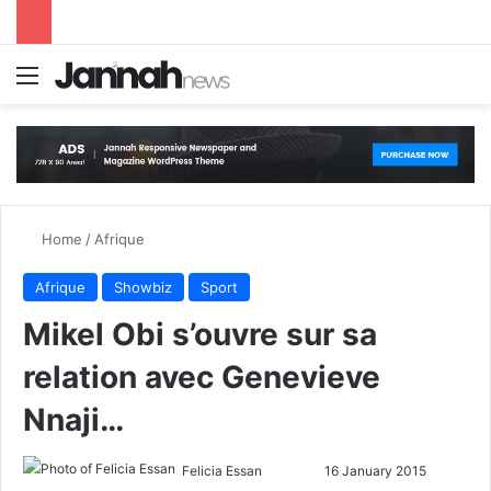
Menu
S
Home
/
Afrique
Afrique
Showbiz
Sport
Mikel Obi s’ouvre sur sa
relation avec Genevieve
Nnaji…
Felicia Essan
F
S
16 January 2015