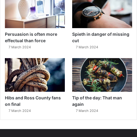
Persuasion is often more
Spieth in danger of missing
effectual than force
cut
7 March 2024
7 March 2024
Hibs and Ross County fans
Tip of the day: That man
on final
again
7 March 2024
7 March 2024