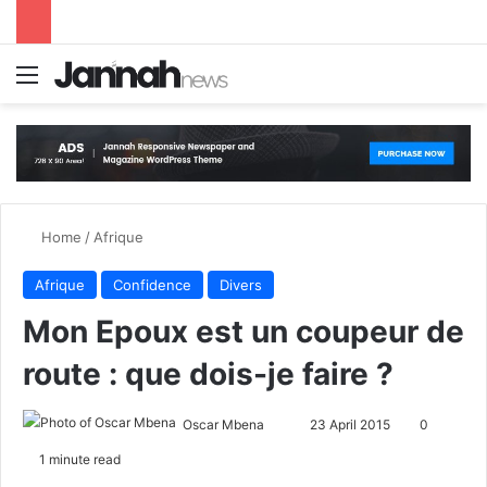
Menu
S
Home
/
Afrique
Afrique
Confidence
Divers
Mon Epoux est un coupeur de
route : que dois-je faire ?
Oscar Mbena
S
23 April 2015
0
e
1 minute read
n