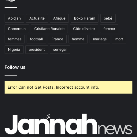
Abidjan
Actualite
Afrique
Boko Haram
bébé
Cameroun
Cristiano Ronaldo
Côte d'ivoire
femme
femmes
football
France
homme
mariage
mort
Nigeria
president
senegal
Follow us
Error Can not Get Posts, Incorrect account info.