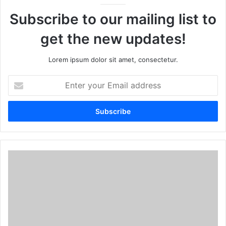
Subscribe to our mailing list to
get the new updates!
Lorem ipsum dolor sit amet, consectetur.
E
n
t
e
r
y
o
u
r
E
m
a
i
l