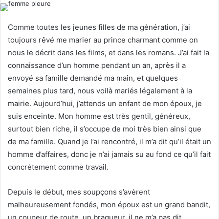
d
a
Comme toutes les jeunes filles de ma génération, j’ai
n
toujours rêvé me marier au prince charmant comme on
e
nous le décrit dans les films, et dans les romans. J’ai fait la
m
connaissance d’un homme pendant un an, après il a
a
envoyé sa famille demandé ma main, et quelques
i
l
semaines plus tard, nous voilà mariés légalement à la
mairie. Aujourd’hui, j’attends un enfant de mon époux, je
suis enceinte. Mon homme est très gentil, généreux,
surtout bien riche, il s’occupe de moi très bien ainsi que
de ma famille. Quand je l’ai rencontré, il m’a dit qu’il était un
homme d’affaires, donc je n’ai jamais su au fond ce qu’il fait
concrètement comme travail.
Depuis le début, mes soupçons s’avèrent
malheureusement fondés, mon époux est un grand bandit,
un coupeur de route, un braqueur, il ne m’a pas dit