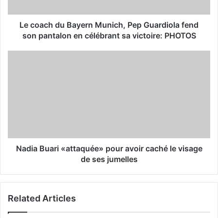
a
d
d
Le coach du Bayern Munich, Pep Guardiola fend
r
son pantalon en célébrant sa victoire: PHOTOS
e
s
s
Nadia Buari «attaquée» pour avoir caché le visage
de ses jumelles
Related Articles