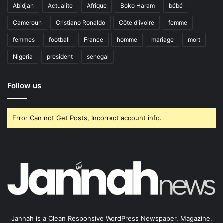
Abidjan
Actualite
Afrique
Boko Haram
bébé
Cameroun
Cristiano Ronaldo
Côte d'ivoire
femme
femmes
football
France
homme
mariage
mort
Nigeria
president
senegal
Follow us
Error Can not Get Posts, Incorrect account info.
Jannah is a Clean Responsive WordPress Newspaper, Magazine,