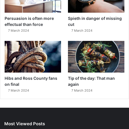
Persuasion is often more
Spieth in danger of missing
effectual than force
cut
7 March 2024
7 March 2024
Hibs and Ross County fans
Tip of the day: That man
on final
again
7 March 2024
7 March 2024
Most Viewed Posts