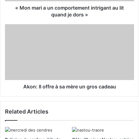
d
« Mon mari a un comportement intrigant au lit
r
quand je dors »
e
s
s
Akon: Il offre à sa mère un gros cadeau
Related Articles