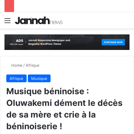
Menu
S
Home
/
Afrique
Afrique
Musique
Musique béninoise :
Oluwakemi dément le décès
de sa mère et crie à la
béninoiserie !