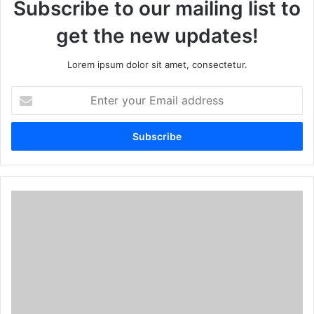
Subscribe to our mailing list to
get the new updates!
Lorem ipsum dolor sit amet, consectetur.
E
n
t
e
r
y
o
u
r
E
m
a
i
l
a
d