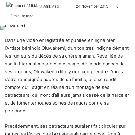
AfrikMag
F
S
24 November 2015
0
o
e
1 minute read
l
n
l
d
o
a
Dans une vidéo enregistrée et publiée en ligne hier,
w
n
l’Artiste béninois Oluwakemi, d’un ton très indigné dément
o
e
les rumeurs du décès de sa chère maman. Réveillée de
n
m
son lit hier matin par des messages de condoléances de
X
a
ses proches, Oluwakemi dit n’y rien comprendre. Après
i
l
s’être renseignée auprès de sa famille, elle se rendit
compte qu’il s’agit en réalité d’un montage de ses
détracteurs, qui n’ont d’ailleurs jamais cessé de la harceler
et de fomenter toutes sortes de ragots contre sa
personne.
Précédemment, ses détracteurs auraient fait circuler sur
toutes les lèvres, que l’Artiste était partie poser à nu à