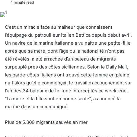
1 minute read
l
n
l
d
o
a
C’est un miracle face au malheur que connaissent
w
n
l’équipage du patrouilleur italien Bettica depuis début avril.
o
e
Un navire de la marine italienne a vu naitre une petite-fille
n
m
après que sa mère, dont l’âge ou la nationalité n’ont pas
X
a
été révélés, a été arrachée d’un bateau de migrants
i
l
surpeuplé près des côtes siciliennes. Selon le Daily Mail,
les garde-côtes italiens ont trouvé cette femme en pleine
nuit alors qu’elle commençait le travail d’accouchement sur
l’un des 34 bateaux de fortune interceptés ce week-end.
“La mère et la fille sont en bonne santé”, a annoncé la
marine dans un communiqué.
Plus de 5.800 migrants sauvés en mer