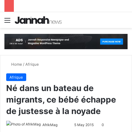
Menu
S
Home
/
Afrique
Afrique
Né dans un bateau de
migrants, ce bébé échappe
de justesse à la noyade
AfrikMag
F
S
5 May 2015
0
o
e