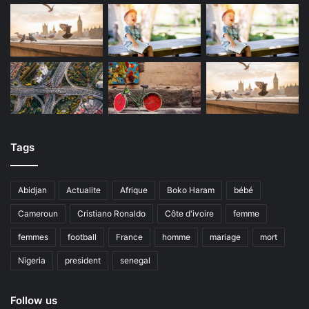
Tags
Abidjan
Actualite
Afrique
Boko Haram
bébé
Cameroun
Cristiano Ronaldo
Côte d'ivoire
femme
femmes
football
France
homme
mariage
mort
Nigeria
president
senegal
Follow us