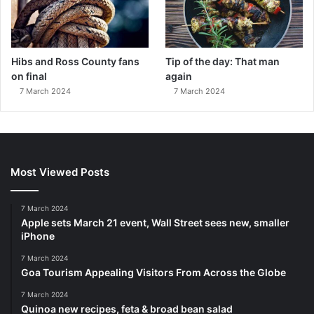
Hibs and Ross County fans
Tip of the day: That man
on final
again
7 March 2024
7 March 2024
Most Viewed Posts
7 March 2024
Apple sets March 21 event, Wall Street sees new, smaller
iPhone
7 March 2024
Goa Tourism Appealing Visitors From Across the Globe
7 March 2024
Quinoa new recipes, feta & broad bean salad