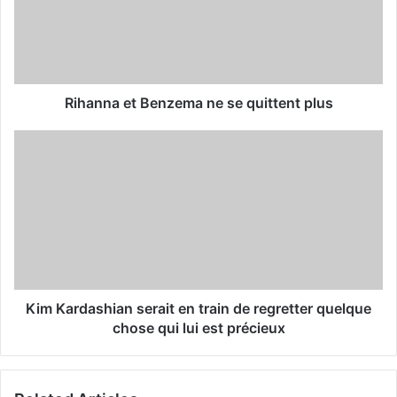
a
i
l
a
d
d
Rihanna et Benzema ne se quittent plus
r
e
s
s
Kim Kardashian serait en train de regretter quelque
chose qui lui est précieux