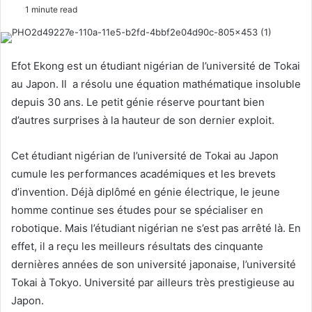
e
1 minute read
n
d
a
Efot Ekong est un étudiant nigérian de l’université de Tokai
n
au Japon. Il a résolu une équation mathématique insoluble
e
depuis 30 ans. Le petit génie réserve pourtant bien
m
d’autres surprises à la hauteur de son dernier exploit.
a
i
Cet étudiant nigérian de l’université de Tokai au Japon
l
cumule les performances académiques et les brevets
d’invention. Déjà diplômé en génie électrique, le jeune
homme continue ses études pour se spécialiser en
robotique. Mais l’étudiant nigérian ne s’est pas arrêté là. En
effet, il a reçu les meilleurs résultats des cinquante
dernières années de son université japonaise, l’université
Tokai à Tokyo. Université par ailleurs très prestigieuse au
Japon.