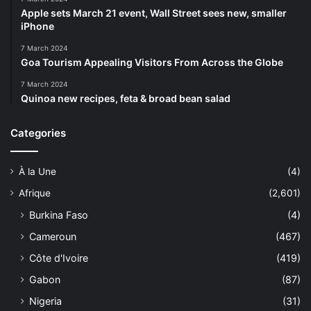
Apple sets March 21 event, Wall Street sees new, smaller
iPhone
7 March 2024
Goa Tourism Appealing Visitors From Across the Globe
7 March 2024
Quinoa new recipes, feta & broad bean salad
Categories
À la Une
(4)
Afrique
(2,601)
Burkina Faso
(4)
Cameroun
(467)
Côte d'Ivoire
(419)
Gabon
(87)
Nigeria
(31)