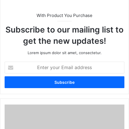
With Product You Purchase
Subscribe to our mailing list to
get the new updates!
Lorem ipsum dolor sit amet, consectetur.
E
n
t
e
r
y
o
u
r
E
m