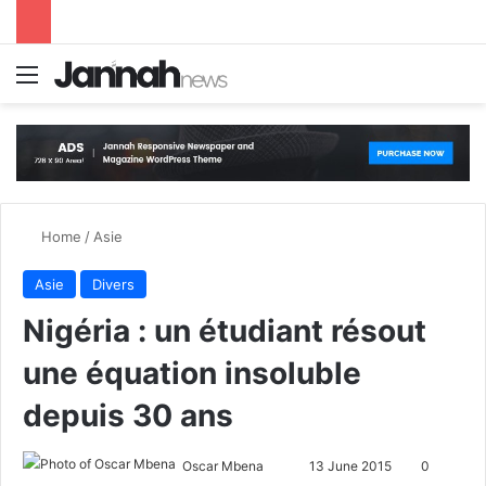
Menu
S
Home
/
Asie
Asie
Divers
Nigéria : un étudiant résout
une équation insoluble
depuis 30 ans
Oscar Mbena
S
13 June 2015
0