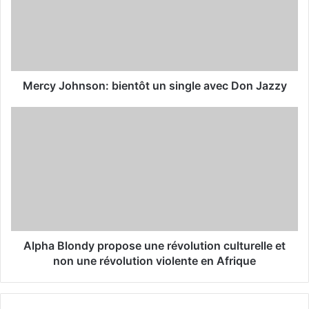
a
i
l
a
d
d
Mercy Johnson: bientôt un single avec Don Jazzy
r
e
s
s
Alpha Blondy propose une révolution culturelle et
non une révolution violente en Afrique