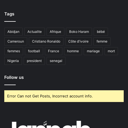
Tags
Abidjan
Actualite
Afrique
Boko Haram
bébé
Cameroun
Cristiano Ronaldo
Côte d'ivoire
femme
femmes
football
France
homme
mariage
mort
Nigeria
president
senegal
Follow us
Error Can not Get Posts, Incorrect account info.