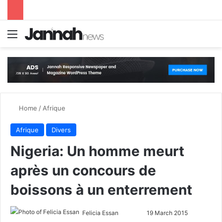
Menu
S
Home
/
Afrique
Afrique
Divers
Nigeria: Un homme meurt
après un concours de
boissons à un enterrement
Felicia Essan
F
S
19 March 2015