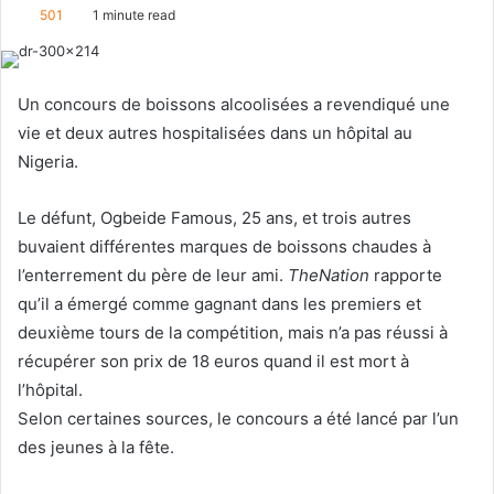
o
e
501
1 minute read
l
n
l
d
o
a
Un concours de boissons alcoolisées a revendiqué une
w
n
vie et deux autres hospitalisées dans un hôpital au
o
e
Nigeria.
n
m
X
a
Le défunt, Ogbeide Famous, 25 ans, et trois autres
i
buvaient différentes marques de boissons chaudes à
l
l’enterrement du père de leur ami.
TheNation
rapporte
qu’il a émergé comme gagnant dans les premiers et
deuxième tours de la compétition, mais n’a pas réussi à
récupérer son prix de 18 euros quand il est mort à
l’hôpital.
Selon certaines sources, le concours a été lancé par l’un
des jeunes à la fête.