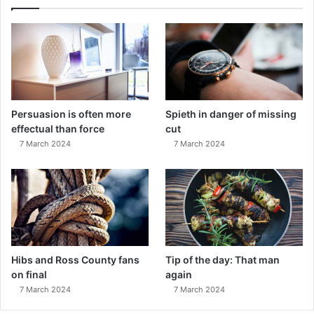
Persuasion is often more
Spieth in danger of missing
effectual than force
cut
7 March 2024
7 March 2024
Hibs and Ross County fans
Tip of the day: That man
on final
again
7 March 2024
7 March 2024