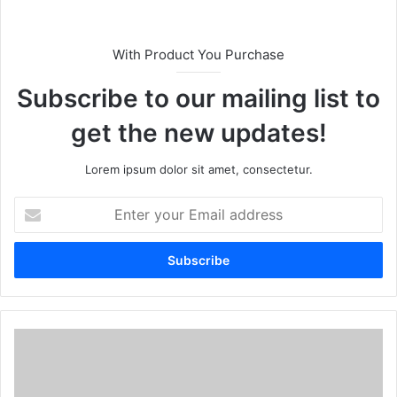
With Product You Purchase
Subscribe to our mailing list to
get the new updates!
Lorem ipsum dolor sit amet, consectetur.
E
n
t
e
r
y
o
u
r
E
m