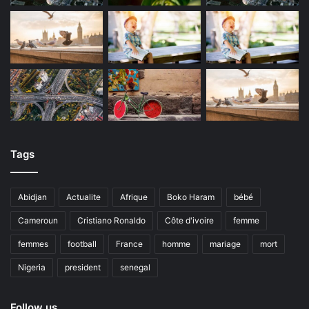
Tags
Abidjan
Actualite
Afrique
Boko Haram
bébé
Cameroun
Cristiano Ronaldo
Côte d'ivoire
femme
femmes
football
France
homme
mariage
mort
Nigeria
president
senegal
Follow us