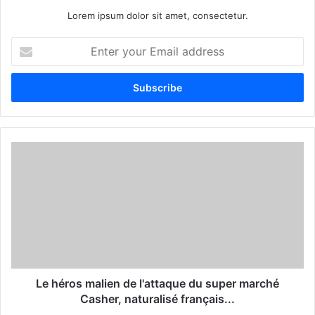
Lorem ipsum dolor sit amet, consectetur.
E
n
t
e
r
y
o
u
r
E
m
a
i
l
a
d
d
Le héros malien de l'attaque du super marché
r
Casher, naturalisé français...
e