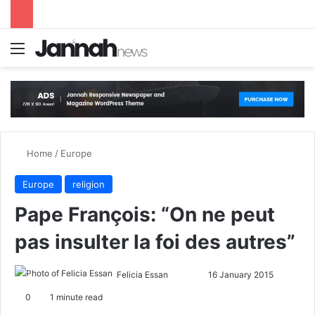
Menu
S
Home
/
Europe
Europe
religion
Pape François: “On ne peut
pas insulter la foi des autres”
Felicia Essan
F
S
16 January 2015
o
e
0
1 minute read
l
n