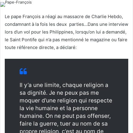
l
d
o
a
Le pape François a réagi au massacre de Charlie Hebdo,
w
n
condamnant à la fois les deux parties…Dans une interview
o
e
lors d’un vol pour les Philippines, lorsqu’on lui a demandé,
n
m
le Saint Pontife qui n’a pas mentionné le magazine ou faire
X
a
toute référence directe, a déclaré:
i
l
Il y’a une limite, chaque religion a
sa dignité. Je ne peux pas me
moquer d’une religion qui respecte
la vie humaine et la personne
humaine. On ne peut pas offenser,
faire la guerre, tuer au nom de sa
propre religion, c’est au nom de