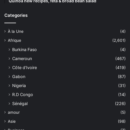
Quinoa new recipes, feta & broad bean salad
Categories
À la Une
(4)
Afrique
(2,601)
Burkina Faso
(4)
Cameroun
(467)
Côte d'Ivoire
(419)
Gabon
(87)
Nigeria
(31)
R.D Congo
(14)
Sénégal
(226)
amour
(5)
Asie
(98)