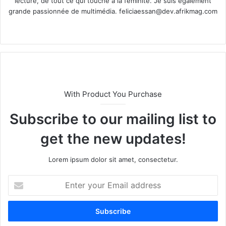
lecture, de tout ce qui touche à la féminité. Je suis également
grande passionnée de multimédia.
feliciaessan@dev.afrikmag.com
We
X
bsi
te
With Product You Purchase
Subscribe to our mailing list to
get the new updates!
Lorem ipsum dolor sit amet, consectetur.
E
n
t
e
r