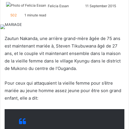
Felicia Essan
F
S
11 September 2015
o
e
502
1 minute read
l
n
l
d
o
a
Zautun Nakanda, une arrière grand-mère âgée de 75 ans
w
n
est maintenant mariée à, Steven Tikubuwana âgé de 27
o
e
ans, et le couple vit maintenant ensemble dans la maison
n
m
de la vieille femme dans le village Kyungu dans le district
X
a
de Mukono du centre de l’Ouganda.
i
l
Pour ceux qui attaquaient la vieille femme pour s’être
mariée au jeune homme assez jeune pour être son grand
enfant, elle a dit: