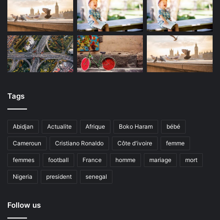
Tags
Abidjan
Actualite
Afrique
Boko Haram
bébé
Cameroun
Cristiano Ronaldo
Côte d'ivoire
femme
femmes
football
France
homme
mariage
mort
Nigeria
president
senegal
Follow us