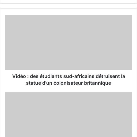
y
o
u
r
E
m
a
i
l
a
d
d
Vidéo : des étudiants sud-africains détruisent la
r
statue d'un colonisateur britannique
e
s
s