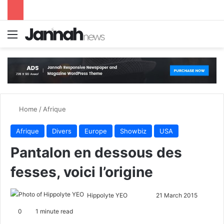
Menu
S
Home
/
Afrique
Afrique
Divers
Europe
Showbiz
USA
Pantalon en dessous des
fesses, voici l’origine
Hippolyte YEO
F
S
21 March 2015
o
e
0
1 minute read
l
n