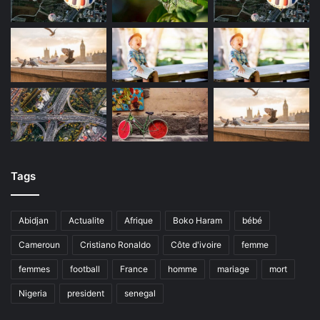
Tags
Abidjan
Actualite
Afrique
Boko Haram
bébé
Cameroun
Cristiano Ronaldo
Côte d'ivoire
femme
femmes
football
France
homme
mariage
mort
Nigeria
president
senegal