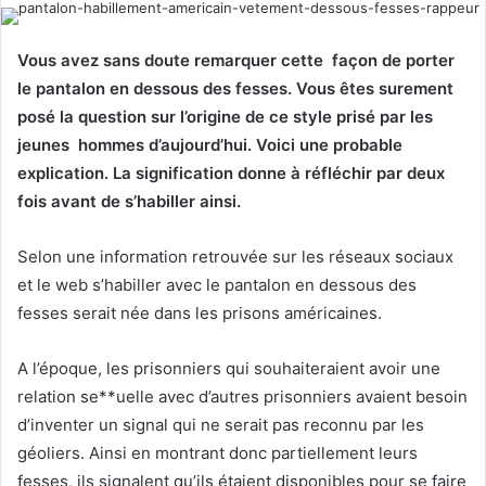
l
d
o
a
Vous avez sans doute remarquer cette façon de porter
w
n
le pantalon en dessous des fesses. Vous êtes surement
o
e
posé la question sur l’origine de ce style prisé par les
n
m
jeunes hommes d’aujourd’hui. Voici une probable
X
a
explication. La signification donne à réfléchir par deux
i
l
fois avant de s’habiller ainsi.
Selon une information retrouvée
sur les réseaux
sociaux
et le web s’habiller avec le pantalon en dessous des
fesses serait née dans les prisons américaines.
A l’époque, les prisonniers qui souhaiteraient avoir une
relation se**uelle avec d’autres prisonniers avaient besoin
d’inventer un signal qui ne serait pas reconnu par les
géoliers. Ainsi en montrant donc partiellement leurs
fesses, ils signalent qu’ils étaient disponibles pour se faire