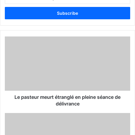
n
t
e
r
y
o
u
r
E
m
a
i
l
a
d
d
Le pasteur meurt étranglé en pleine séance de
r
délivrance
e
s
s