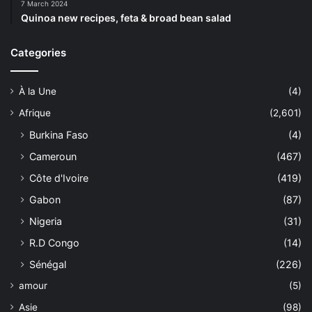
7 March 2024
Quinoa new recipes, feta & broad bean salad
Categories
À la Une
(4)
Afrique
(2,601)
Burkina Faso
(4)
Cameroun
(467)
Côte d'Ivoire
(419)
Gabon
(87)
Nigeria
(31)
R.D Congo
(14)
Sénégal
(226)
amour
(5)
Asie
(98)