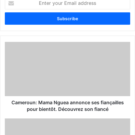
n
t
e
r
y
o
u
r
E
m
a
i
l
a
d
d
Cameroun: Mama Nguea annonce ses fiançailles
r
pour bientôt. Découvrez son fiancé
e
s
s