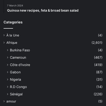
7 March 2024
Quinoa new recipes, feta & broad bean salad
Categories
À la Une
(4)
Afrique
(2,601)
Burkina Faso
(4)
Cameroun
(467)
Côte d'Ivoire
(419)
Gabon
(87)
Nigeria
(31)
R.D Congo
(14)
Sénégal
(226)
amour
(5)