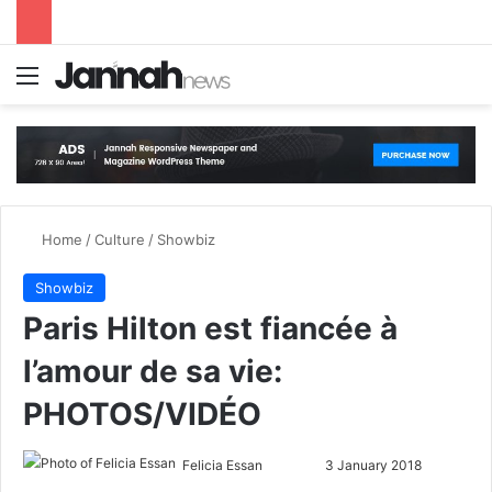
Menu
S
Home
/
Culture
/
Showbiz
Showbiz
Paris Hilton est fiancée à
l’amour de sa vie:
PHOTOS/VIDÉO
Felicia Essan
F
S
3 January 2018
o
e