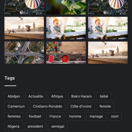
Tags
Abidjan
Actualite
Afrique
Boko Haram
bébé
Cameroun
Cristiano Ronaldo
Côte d'ivoire
femme
femmes
football
France
homme
mariage
mort
Nigeria
president
senegal