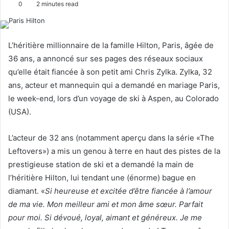
0
2 minutes read
l
n
l
d
o
a
L’héritière millionnaire de la famille Hilton, Paris, âgée de
w
n
36 ans, a annoncé sur ses pages des réseaux sociaux
o
e
qu’elle était fiancée à son petit ami Chris Zylka. Zylka, 32
n
m
ans, acteur et mannequin qui a demandé en mariage Paris,
X
a
le week-end, lors d’un voyage de ski à Aspen, au Colorado
i
l
(USA).
L’acteur de 32 ans (notamment aperçu dans la série «The
Leftovers») a mis un genou à terre en haut des pistes de la
prestigieuse station de ski et a demandé la main de
l’héritière Hilton, lui tendant une (énorme) bague en
diamant. «
Si heureuse et excitée d’être fiancée à l’amour
de ma vie. Mon meilleur ami et mon âme sœur. Parfait
pour moi. Si dévoué, loyal, aimant et généreux. Je me