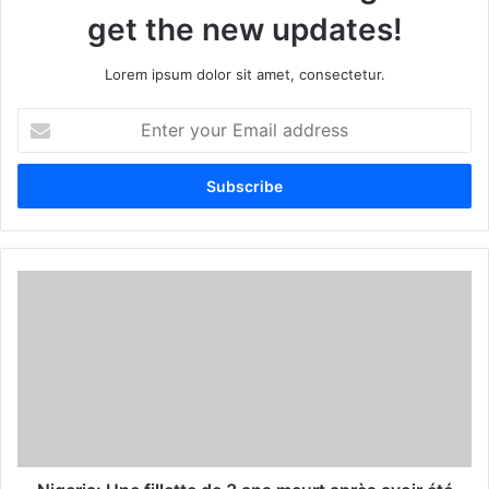
get the new updates!
Lorem ipsum dolor sit amet, consectetur.
E
n
t
e
r
y
o
u
r
E
m
a
i
l
a
d
d