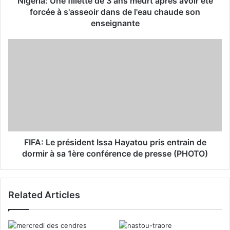
Nigeria: Une fillette de 3 ans meurt après avoir été
r
forcée à s'asseoir dans de l'eau chaude son
e
enseignante
s
s
FIFA: Le président Issa Hayatou pris entrain de
dormir à sa 1ère conférence de presse (PHOTO)
Related Articles