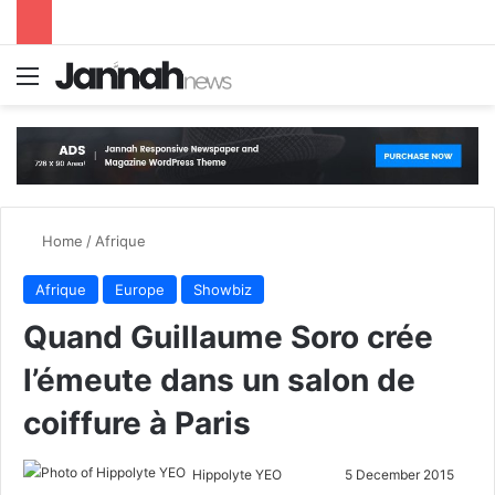
Menu
S
Home
/
Afrique
Afrique
Europe
Showbiz
Quand Guillaume Soro crée
l’émeute dans un salon de
coiffure à Paris
Hippolyte YEO
F
S
5 December 2015