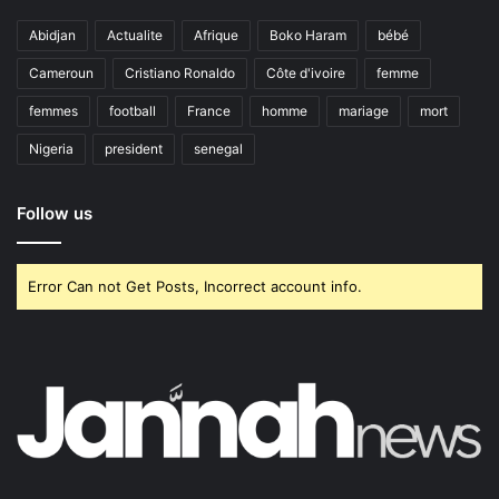
Abidjan
Actualite
Afrique
Boko Haram
bébé
Cameroun
Cristiano Ronaldo
Côte d'ivoire
femme
femmes
football
France
homme
mariage
mort
Nigeria
president
senegal
Follow us
Error Can not Get Posts, Incorrect account info.