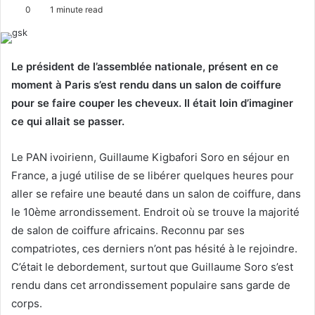
o
e
0
1 minute read
l
n
l
d
o
a
Le président de l’assemblée nationale, présent en ce
w
n
moment à Paris s’est rendu dans un salon de coiffure
o
e
pour se faire couper les cheveux. Il était loin d’imaginer
n
m
ce qui allait se passer.
X
a
i
Le PAN ivoirienn, Guillaume Kigbafori Soro en séjour en
l
France, a jugé utilise de se libérer quelques heures pour
aller se refaire une beauté dans un salon de coiffure, dans
le 10ème arrondissement. Endroit où se trouve la majorité
de salon de coiffure africains. Reconnu par ses
compatriotes, ces derniers n’ont pas hésité à le rejoindre.
C’était le debordement, surtout que Guillaume Soro s’est
rendu dans cet arrondissement populaire sans garde de
corps.