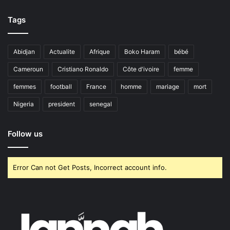
Tags
Abidjan
Actualite
Afrique
Boko Haram
bébé
Cameroun
Cristiano Ronaldo
Côte d'ivoire
femme
femmes
football
France
homme
mariage
mort
Nigeria
president
senegal
Follow us
Error Can not Get Posts, Incorrect account info.