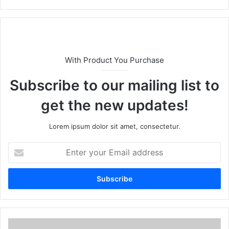
bsi
te
With Product You Purchase
Subscribe to our mailing list to
get the new updates!
Lorem ipsum dolor sit amet, consectetur.
E
n
t
e
r
y
o
u