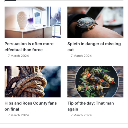
Persuasion is often more
Spieth in danger of missing
effectual than force
cut
7 March 2024
7 March 2024
Hibs and Ross County fans
Tip of the day: That man
on final
again
7 March 2024
7 March 2024