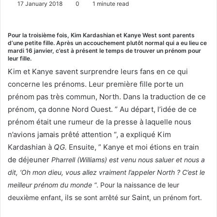
17 January 2018
0
1 minute read
n
d
a
Pour la troisième fois, Kim Kardashian et Kanye West sont parents
d’une petite fille. Après un accouchement plutôt normal qui a eu lieu ce
n
mardi 16 janvier, c’est à présent le temps de trouver un prénom pour
e
leur fille.
m
Kim et Kanye savent surprendre leurs fans en ce qui
a
concerne les prénoms. Leur première fille porte un
i
prénom pas très commun, North. Dans la traduction de ce
l
prénom, ça donne Nord Ouest. ” Au départ, l’idée de ce
prénom était une rumeur de la presse à laquelle nous
n’avions jamais prêté attention “, a expliqué Kim
Kardashian à
QG.
Ensuite, ” Kanye et moi étions en train
de déjeuner
Pharrell (Williams) est venu nous saluer et nous a
dit, ‘Oh mon dieu, vous allez vraiment l’appeler North ? C’est le
meilleur prénom du monde “
. Pour la naissance de leur
ils
Saint
deuxième enfant,
se sont arrêté sur
, un prénom fort.