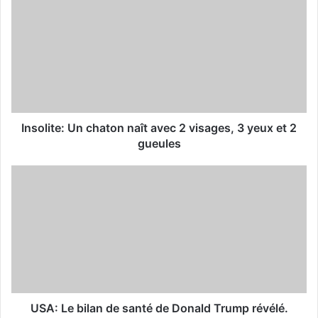
r
E
m
a
i
l
a
d
d
Insolite: Un chaton naît avec 2 visages, 3 yeux et 2
r
gueules
e
s
s
USA: Le bilan de santé de Donald Trump révélé.