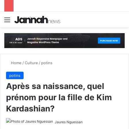
Menu
S
Home
/
Culture
/
potins
potins
Après sa naissance, quel
prénom pour la fille de Kim
Kardashian?
Jaures Nguessan
S
e