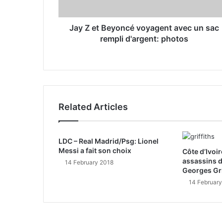
d
r
Jay Z et Beyoncé voyagent avec un sac
e
rempli d'argent: photos
s
s
Related Articles
LDC – Real Madrid/Psg: Lionel
Messi a fait son choix
Côte d’Ivoi
assassins d
14 February 2018
Georges Gri
14 Februar