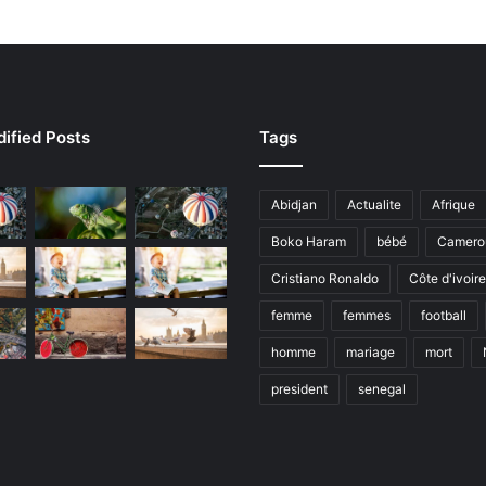
ified Posts
Tags
Abidjan
Actualite
Afrique
Boko Haram
bébé
Camero
Cristiano Ronaldo
Côte d'ivoire
femme
femmes
football
homme
mariage
mort
president
senegal