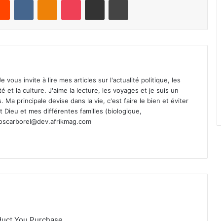
Reddit
VKontakte
Odnoklassniki
Pocket
Share via Email
Print
vous invite à lire mes articles sur l'actualité politique, les
té et la culture. J'aime la lecture, les voyages et je suis un
Ma principale devise dans la vie, c'est faire le bien et éviter
st Dieu et mes différentes familles (biologique,
oscarborel@dev.afrikmag.com
duct You Purchase