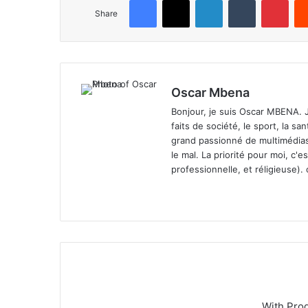
Facebook
X
LinkedIn
Tumblr
Pinterest
Share
Oscar Mbena
Bonjour, je suis Oscar MBENA. Je 
faits de société, le sport, la san
grand passionné de multimédias. 
le mal. La priorité pour moi, c'e
professionnelle, et réligieuse).
We
bsi
te
With Pro