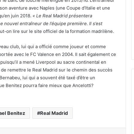
ur le banc de touche merengue en 2015/16. L’entraîneur
e son aventure avec Naples (une Coupe d’Italie et une
qu’en juin 2018.
« Le Real Madrid présentera
 nouvel entraîneur de l’équipe première. Il s’est
eut-on lire sur le site officiel de la formation madrilène.
eau club, lui qui a officié comme joueur et comme
emportée avec le FC Valence en 2004. Il sait également ce
uisqu’il a mené Liverpool au sacre continental en
e de remettre le Real Madrid sur le chemin des succès
Bernabeu, lui qui a souvent été taxé d’être un
ue Benitez pourra faire mieux que Ancelotti?
ael Benitez
Real Madrid