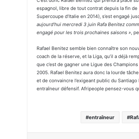
C’est donc Rafael Benitez qui prendra place s
espagnol, libre de tout contrat depuis la fin d
Supercoupe d’Italie en 2014), s’est engagé jus
aujourd’hui mercredi 3 juin Rafa Benitez comme
engagé pour les trois prochaines saisons »
, p
Rafael Benitez semble bien connaître son nouv
coach de la réserve, et la Liga, qu’il a déjà r
que c’est de gagner une Ligue des Champions p
2005. Rafael Benitez aura donc la lourde tâch
et de convaincre l’exigeant public du Santiago 
entraîneur défensif. Afripeople pensez-vous q
entraîneur
Raf