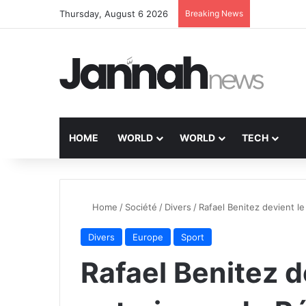
Thursday, August 6 2026
Breaking News
HOME
WORLD
WORLD
TECH
Home
/
Société
/
Divers
/
Rafael Benitez devient l
Divers
Europe
Sport
Rafael Benitez d