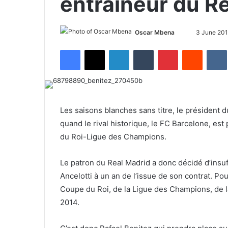
entraineur du R
Oscar Mbena
S
3 June 20
e
Facebook
X
LinkedIn
Tumblr
Pinterest
Reddit
VK
n
d
a
n
e
Les saisons blanches sans titre, le président 
m
quand le rival historique, le FC Barcelone, est
a
du Roi-Ligue des Champions.
i
l
Le patron du Real Madrid a donc décidé d’insu
Ancelotti à un an de l’issue de son contrat. Pou
Coupe du Roi, de la Ligue des Champions, de 
2014.