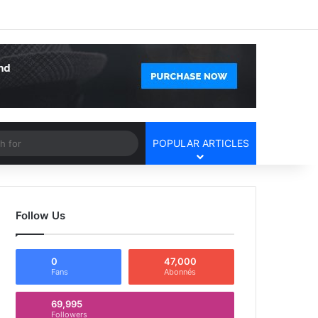
Facebook
X
YouTube
Instagram
Log In
Random Article
Sidebar
Article
Search
POPULAR ARTICLES
for
Follow Us
0
47,000
Fans
Abonnés
69,995
Followers