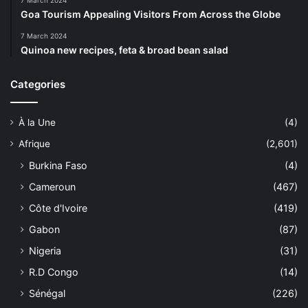
7 March 2024
Goa Tourism Appealing Visitors From Across the Globe
7 March 2024
Quinoa new recipes, feta & broad bean salad
Categories
À la Une
(4)
Afrique
(2,601)
Burkina Faso
(4)
Cameroun
(467)
Côte d'Ivoire
(419)
Gabon
(87)
Nigeria
(31)
R.D Congo
(14)
Sénégal
(226)