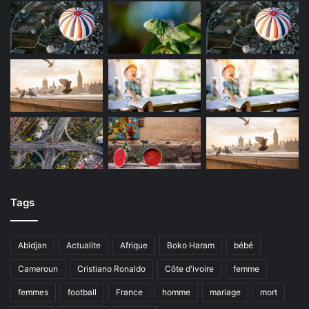
Tags
Abidjan
Actualite
Afrique
Boko Haram
bébé
Cameroun
Cristiano Ronaldo
Côte d'ivoire
femme
femmes
football
France
homme
mariage
mort