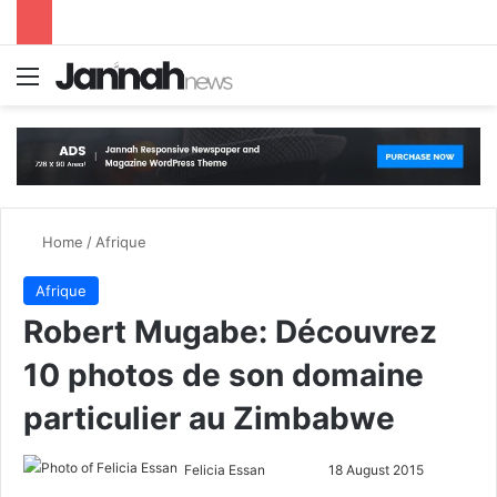
Menu
S
Home
/
Afrique
Afrique
Robert Mugabe: Découvrez
10 photos de son domaine
particulier au Zimbabwe
Felicia Essan
F
S
18 August 2015
o
e