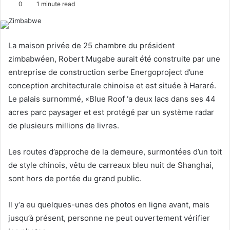
0
1 minute read
l
n
l
d
o
a
La maison privée de 25 chambre du président
w
n
zimbabwéen, Robert Mugabe aurait été construite par une
o
e
entreprise de construction serbe Energoproject d’une
n
m
conception architecturale chinoise et est située à Hararé.
X
a
Le palais surnommé, «Blue Roof ‘a deux lacs dans ses 44
i
l
acres parc paysager et est protégé par un système radar
de plusieurs millions de livres.
Les routes d’approche de la demeure, surmontées d’un toit
de style chinois, vêtu de carreaux bleu nuit de Shanghai,
sont hors de portée du grand public.
Il y’a eu quelques-unes des photos en ligne avant, mais
jusqu’à présent, personne ne peut ouvertement vérifier