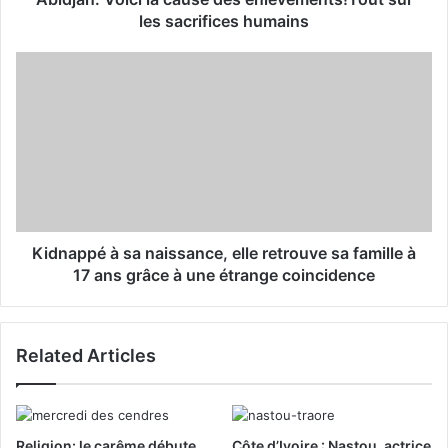
r
les sacrifices humains
e
s
s
Kidnappé à sa naissance, elle retrouve sa famille à
17 ans grâce à une étrange coincidence
Related Articles
Religion: le carême débute
Côte d’Ivoire : Nastou, actrice