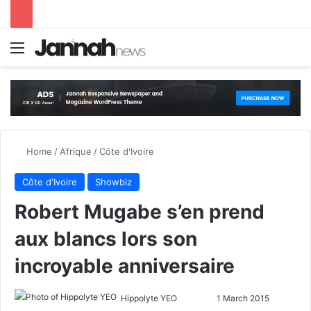
Menu
S
Home
/
Afrique
/
Côte d'Ivoire
Côte d'Ivoire
Showbiz
Robert Mugabe s’en prend
aux blancs lors son
incroyable anniversaire
Hippolyte YEO
F
S
1 March 2015