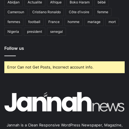
Abidjan
Actualite
Afrique
Boko Haram
bébé
Cameroun
Cristiano Ronaldo
Côte d'ivoire
femme
femmes
football
France
homme
mariage
mort
Nigeria
president
senegal
Follow us
Error Can not Get Posts, Incorrect account info.
Jannah is a Clean Responsive WordPress Newspaper, Magazine,