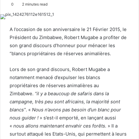
o
e
0
2 minutes read
l
n
l
d
o
a
A l’occasion de son anniversaire le 21 Février 2015, le
w
n
Président du Zimbabwe, Robert Mugabe a profiter de
o
e
son grand discours d’honneur pour ménacer les
n
m
“blancs propriétaires de réserves animalières.
X
a
i
Lors de son grand discours, Robert Mugabe a
l
notamment menacé d’expulser les blancs
propriétaires de réserves animalières au
Zimbabwe.
“il y a beaucoup de safaris dans la
campagne, très peu sont africains, la majorité sont
blancs”
. «
Nous n’avons pas besoin d’un blanc pour
nous guider !
» s’est-il emporté, en lançant aussi
«
nous allons maintenant envahir ces forêts.
» Il a
surtout attaqué les Etats-Unis, qui permettent à leurs