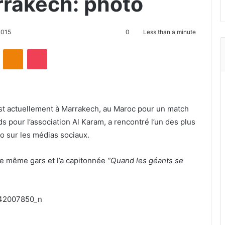
rrakech: photo
2015
0
Less than a minute
ontakte
Odnoklassniki
Pocket
est actuellement à Marrakech, au Maroc pour un match
nds pour l’association Al Karam, a rencontré l’un des plus
 sur les médias sociaux.
e même gars et l’a capitonnée
“Quand les géants se