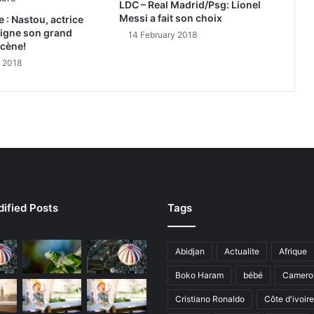
LDC – Real Madrid/Psg: Lionel
Messi a fait son choix
e : Nastou, actrice
signe son grand
14 February 2018
scène!
y 2018
ified Posts
Tags
Abidjan
Actualite
Afrique
Boko Haram
bébé
Camero
Cristiano Ronaldo
Côte d'ivoire