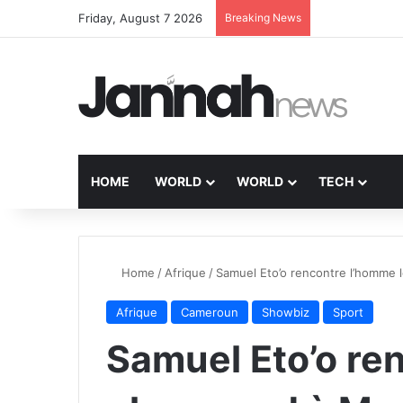
Friday, August 7 2026
Breaking News
HOME
WORLD
WORLD
TECH
Home
/
Afrique
/
Samuel Eto’o rencontre l’homme 
Afrique
Cameroun
Showbiz
Sport
Samuel Eto’o re