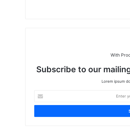
We
X
bsi
te
With Pro
Subscribe to our mailing
Lorem ipsum dol
E
n
t
e
r
y
o