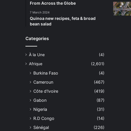
From Across the Globe
7 March 2024
Quinoa new recipes, feta & broad
bean salad
Categories
À la Une
(4)
Afrique
(2,601)
Burkina Faso
(4)
Cameroun
(467)
Côte d'Ivoire
(419)
Gabon
(87)
Nigeria
(31)
R.D Congo
(14)
Sénégal
(226)