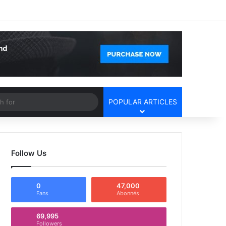
Facebook
X
YouTube
Instagram
Log In
Random Article
Sidebar
Article
Search
POPULAR ARTICLES
for
Follow Us
0
47,000
Fans
Abonnés
69,995
Followers