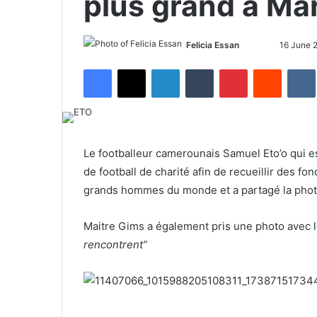
plus grand à Ma
Felicia Essan
F
S
16 June 
o
e
Facebook
X
LinkedIn
Tumblr
Pinterest
Reddit
VK
l
n
l
d
o
a
w
n
o
e
Le footballeur camerounais Samuel Eto’o qui 
n
m
de football de charité afin de recueillir des fo
X
a
grands hommes du monde et a partagé la photo
i
l
Maitre Gims a également pris une photo avec l
rencontrent”