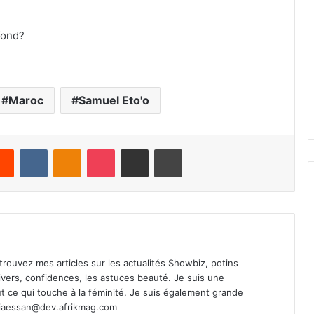
fond?
Maroc
Samuel Eto'o
Reddit
VKontakte
Odnoklassniki
Pocket
Share via Email
Print
Retrouvez mes articles sur les actualités Showbiz, potins
s divers, confidences, les astuces beauté. Je suis une
t ce qui touche à la féminité. Je suis également grande
ciaessan@dev.afrikmag.com