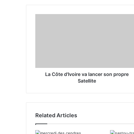
u
r
E
m
a
i
l
a
d
d
r
La Côte d'Ivoire va lancer son propre
e
Satellite
s
s
Related Articles