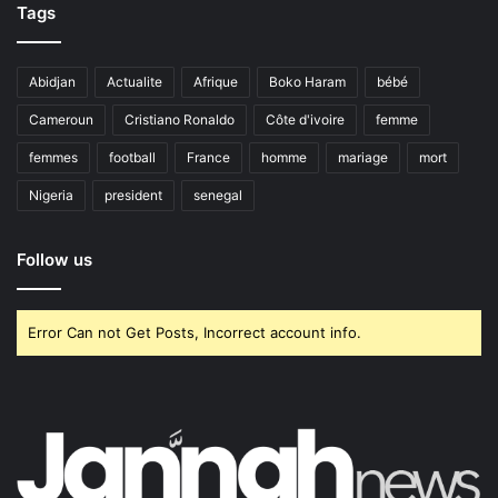
Tags
Abidjan
Actualite
Afrique
Boko Haram
bébé
Cameroun
Cristiano Ronaldo
Côte d'ivoire
femme
femmes
football
France
homme
mariage
mort
Nigeria
president
senegal
Follow us
Error Can not Get Posts, Incorrect account info.