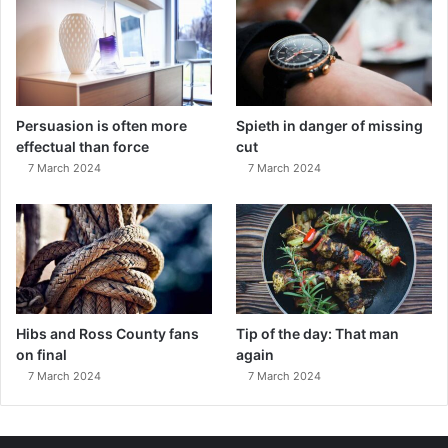
Persuasion is often more
Spieth in danger of missing
effectual than force
cut
7 March 2024
7 March 2024
Hibs and Ross County fans
Tip of the day: That man
on final
again
7 March 2024
7 March 2024