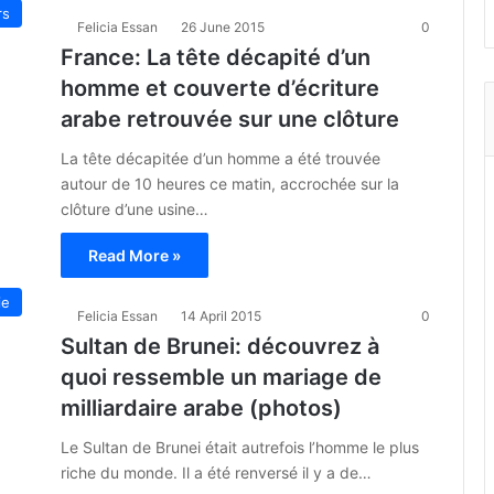
rs
Felicia Essan
26 June 2015
0
France: La tête décapité d’un
homme et couverte d’écriture
arabe retrouvée sur une clôture
La tête décapitée d’un homme a été trouvée
autour de 10 heures ce matin, accrochée sur la
clôture d’une usine…
Read More »
ie
Felicia Essan
14 April 2015
0
Sultan de Brunei: découvrez à
quoi ressemble un mariage de
milliardaire arabe (photos)
Le Sultan de Brunei était autrefois l’homme le plus
riche du monde. Il a été renversé il y a de…