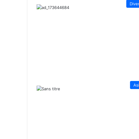
Dive
As