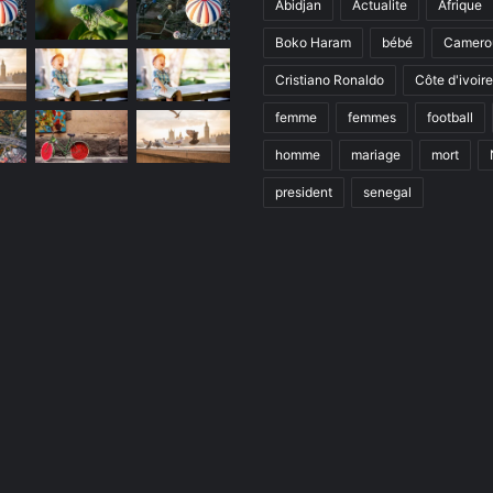
Abidjan
Actualite
Afrique
Boko Haram
bébé
Camero
Cristiano Ronaldo
Côte d'ivoire
femme
femmes
football
homme
mariage
mort
president
senegal