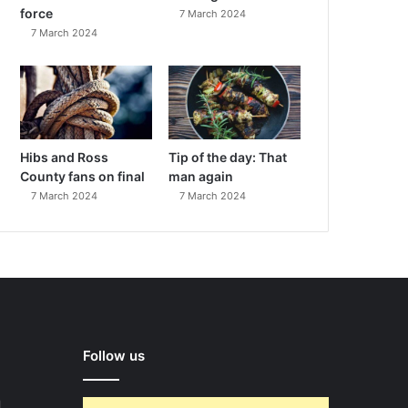
force
7 March 2024
7 March 2024
Hibs and Ross
Tip of the day: That
County fans on final
man again
7 March 2024
7 March 2024
Follow us