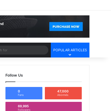
Facebook
X
YouTube
Instagram
Log In
Random Article
Sidebar
Article
Search
POPULAR ARTICLES
for
Follow Us
0
47,000
Fans
Abonnés
69,995
Followers