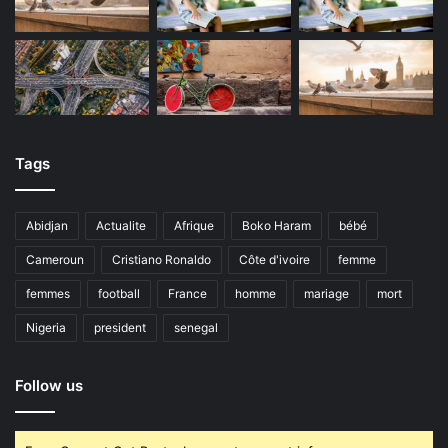
Tags
Abidjan
Actualite
Afrique
Boko Haram
bébé
Cameroun
Cristiano Ronaldo
Côte d'ivoire
femme
femmes
football
France
homme
mariage
mort
Nigeria
president
senegal
Follow us