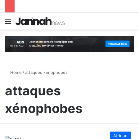
Menu
S
Home
/
attaques xénophobes
attaques
xénophobes
Afrique