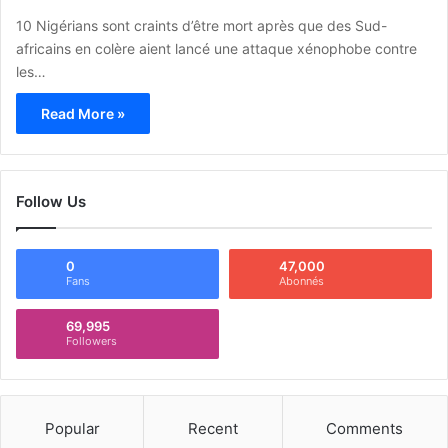
10 Nigérians sont craints d’être mort après que des Sud-
africains en colère aient lancé une attaque xénophobe contre
les…
Read More »
Follow Us
0
47,000
Fans
Abonnés
69,995
Followers
Popular
Recent
Comments