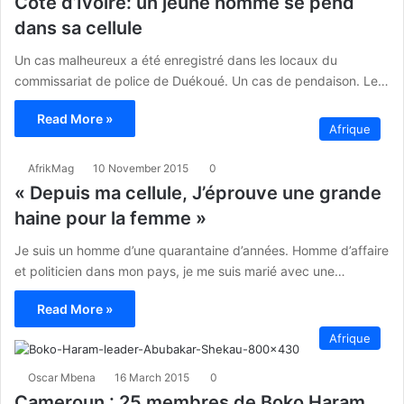
Côte d’Ivoire: un jeune homme se pend
dans sa cellule
Un cas malheureux a été enregistré dans les locaux du
commissariat de police de Duékoué. Un cas de pendaison. Le…
Read More »
Afrique
AfrikMag
10 November 2015
0
« Depuis ma cellule, J’éprouve une grande
haine pour la femme »
Je suis un homme d’une quarantaine d’années. Homme d’affaire
et politicien dans mon pays, je me suis marié avec une…
Read More »
Afrique
Oscar Mbena
16 March 2015
0
Cameroun : 25 membres de Boko Haram