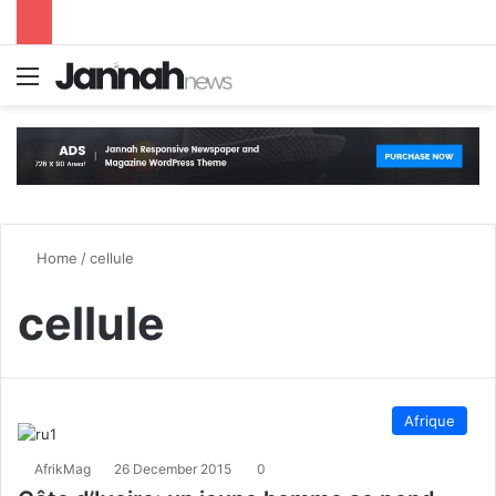
Menu
S
Home
/
cellule
cellule
Afrique
AfrikMag
26 December 2015
0