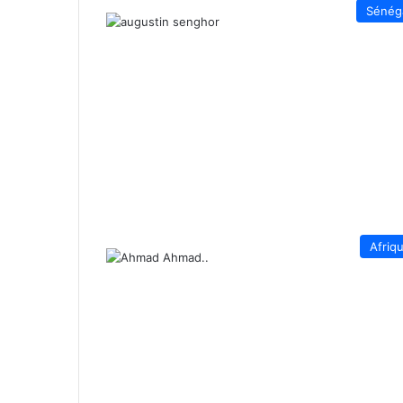
Sénég
Afriq