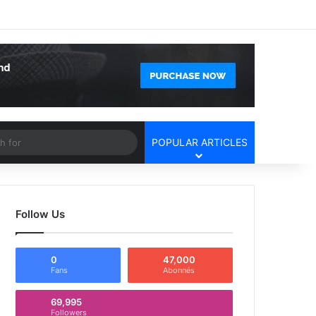
Facebook
X
YouTube
Instagram
Log In
Random Article
Sidebar
Article
Search
POPULAR ARTICLES
for
Follow Us
0
47,000
Fans
Abonnés
69,995
Followers