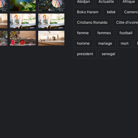
Abidjan
Actualite
Afrique
Boko Haram
bébé
Camero
Cristiano Ronaldo
Côte d'ivoire
femme
femmes
football
homme
mariage
mort
president
senegal