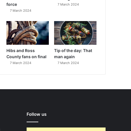
force
7 March 2024
7 March 2024
Hibs and Ross
Tip of the day: That
County fans on final
man again
7 March 2024
7 March 2024
Follow us