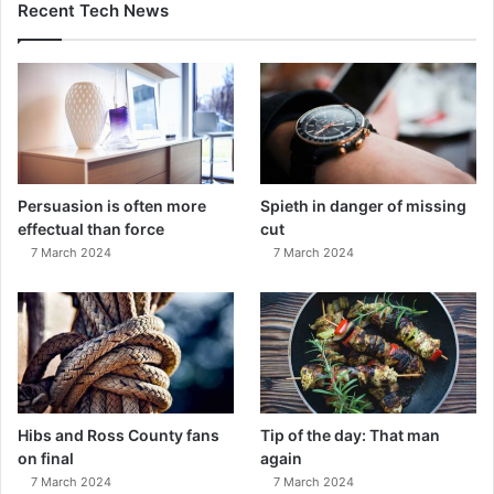
Recent Tech News
Persuasion is often more
Spieth in danger of missing
effectual than force
cut
7 March 2024
7 March 2024
Hibs and Ross County fans
Tip of the day: That man
on final
again
7 March 2024
7 March 2024