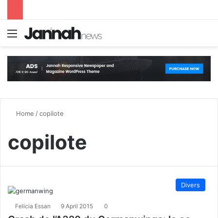
Menu
S
Home
/
copilote
copilote
Divers
Felicia Essan
9 April 2015
0