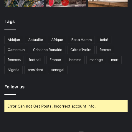
Tags
Abidjan
Actualite
Afrique
Boko Haram
bébé
Cameroun
Cristiano Ronaldo
Côte d'ivoire
femme
femmes
football
France
homme
mariage
mort
Nigeria
president
senegal
Follow us
Error Can not Get Posts, Incorrect account info.