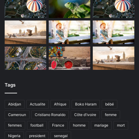
Tags
Abidjan
Actualite
Afrique
Boko Haram
bébé
Cameroun
Cristiano Ronaldo
Côte d'ivoire
femme
femmes
football
France
homme
mariage
mort
Nigeria
president
senegal