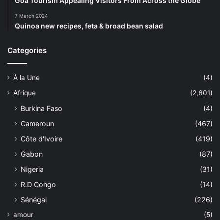
Goa Tourism Appealing Visitors From Across the Globe
7 March 2024
Quinoa new recipes, feta & broad bean salad
Categories
À la Une
(4)
Afrique
(2,601)
Burkina Faso
(4)
Cameroun
(467)
Côte d'Ivoire
(419)
Gabon
(87)
Nigeria
(31)
R.D Congo
(14)
Sénégal
(226)
amour
(5)