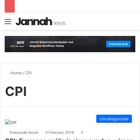
Menu
S
Home
/
CPI
CPI
Uncategorized
Emeraude Assah
9 February 2018
0