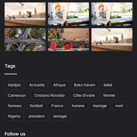
Tags
Abidjan
Actualite
Afrique
Boko Haram
bébé
Cameroun
Cristiano Ronaldo
Côte d'ivoire
femme
femmes
football
France
homme
mariage
mort
Nigeria
president
senegal
Follow us