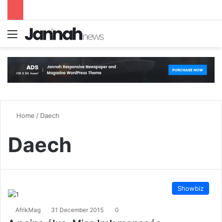
Menu
S
Home
/
Daech
Daech
Showbiz
AfrikMag
31 December 2015
0