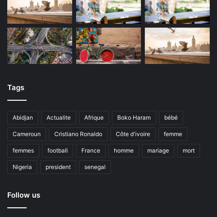
Tags
Abidjan
Actualite
Afrique
Boko Haram
bébé
Cameroun
Cristiano Ronaldo
Côte d'ivoire
femme
femmes
football
France
homme
mariage
mort
Nigeria
president
senegal
Follow us