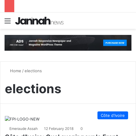
Menu
S
Home
/
elections
elections
Côte d'Ivoire
Emeraude Assah
12 February 2018
0