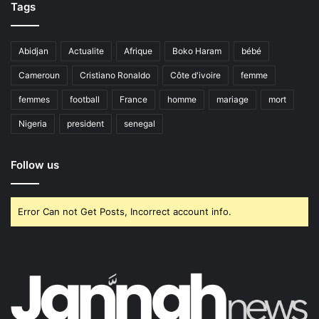
Tags
Abidjan
Actualite
Afrique
Boko Haram
bébé
Cameroun
Cristiano Ronaldo
Côte d'ivoire
femme
femmes
football
France
homme
mariage
mort
Nigeria
president
senegal
Follow us
Error Can not Get Posts, Incorrect account info.