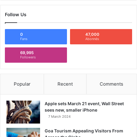
Follow Us
0
47,000
Fans
Abonnés
69,995
Followers
Popular
Recent
Comments
Apple sets March 21 event, Wall Street
sees new, smaller iPhone
7 March 2024
Goa Tourism Appealing Visitors From