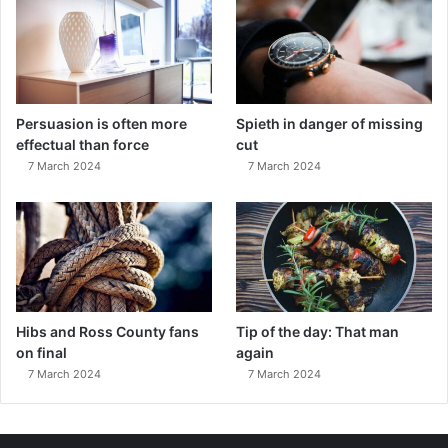
Persuasion is often more
Spieth in danger of missing
effectual than force
cut
7 March 2024
7 March 2024
Hibs and Ross County fans
Tip of the day: That man
on final
again
7 March 2024
7 March 2024