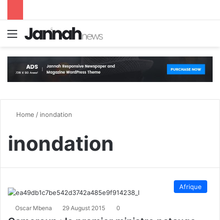
Menu
S
Home
/
inondation
inondation
Afrique
Oscar Mbena
29 August 2015
0