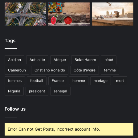
Tags
Abidjan
Actualite
Afrique
Boko Haram
bébé
Cameroun
Cristiano Ronaldo
Côte d'ivoire
femme
femmes
football
France
homme
mariage
mort
Nigeria
president
senegal
Follow us
Error Can not Get Posts, Incorrect account info.