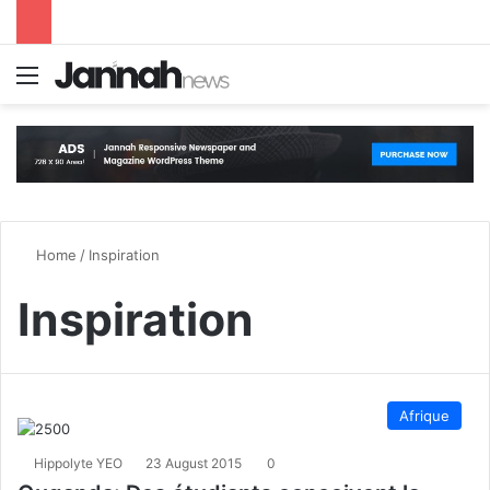
Menu
S
Home
/
Inspiration
Inspiration
Afrique
Hippolyte YEO
23 August 2015
0