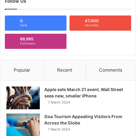
Follow Us
0
47,000
Fans
Abonnés
69,995
Followers
Popular
Recent
Comments
Apple sets March 21 event, Wall Street
sees new, smaller iPhone
7 March 2024
Goa Tourism Appealing Visitors From
Across the Globe
7 March 2024