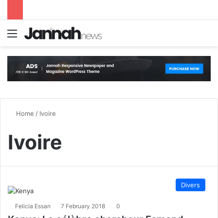
Menu
S
Home
/
Ivoire
Ivoire
Divers
Felicia Essan
7 February 2018
0