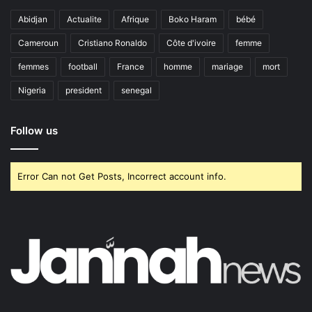
Abidjan
Actualite
Afrique
Boko Haram
bébé
Cameroun
Cristiano Ronaldo
Côte d'ivoire
femme
femmes
football
France
homme
mariage
mort
Nigeria
president
senegal
Follow us
Error Can not Get Posts, Incorrect account info.