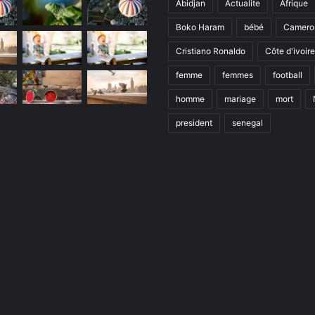
Abidjan
Actualite
Afrique
Boko Haram
bébé
Camero
Cristiano Ronaldo
Côte d'ivoire
femme
femmes
football
homme
mariage
mort
president
senegal