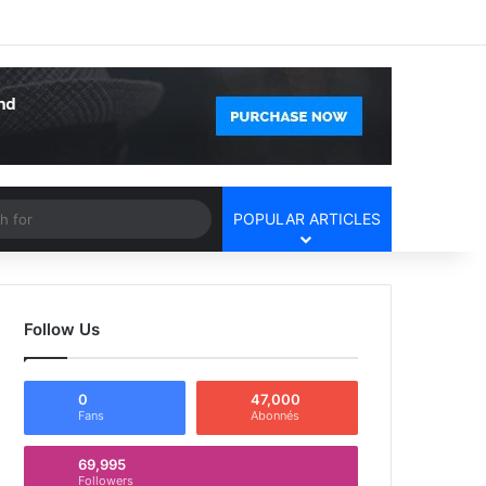
Facebook
X
YouTube
Instagram
Log In
Random Article
Sidebar
Article
Search
POPULAR ARTICLES
for
Follow Us
0
47,000
Fans
Abonnés
69,995
Followers