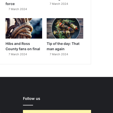
force
7 March 2024
7 March 2024
Hibs and Ross
Tip of the day: That
County fans on final
man again
7 March 2024
7 March 2024
Follow us