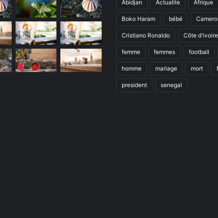
Abidjan
Actualite
Afrique
Boko Haram
bébé
Camero
Cristiano Ronaldo
Côte d'ivoire
femme
femmes
football
homme
mariage
mort
president
senegal