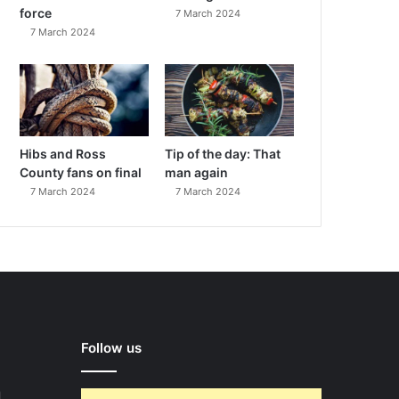
force
7 March 2024
7 March 2024
Hibs and Ross
Tip of the day: That
County fans on final
man again
7 March 2024
7 March 2024
Follow us