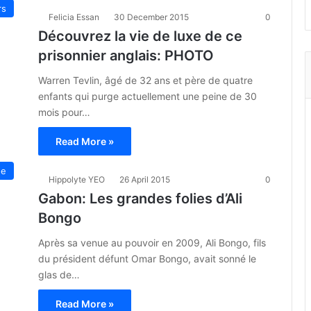
rs
Felicia Essan
30 December 2015
0
Découvrez la vie de luxe de ce
prisonnier anglais: PHOTO
Warren Tevlin, âgé de 32 ans et père de quatre
enfants qui purge actuellement une peine de 30
mois pour…
Read More »
ue
Hippolyte YEO
26 April 2015
0
Gabon: Les grandes folies d’Ali
Bongo
Après sa venue au pouvoir en 2009, Ali Bongo, fils
du président défunt Omar Bongo, avait sonné le
glas de…
Read More »