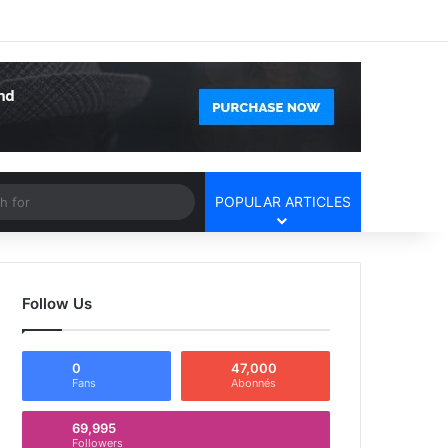
Facebook
X
YouTube
Instagram
Log In
Random Article
Sidebar
Article
Search
POPULAR ARTICLES
for
Follow Us
0
47,000
Fans
Abonnés
69,995
Followers