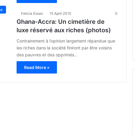
ue
Felicia Essan
15 April 2015
0
Ghana-Accra: Un cimetière de
luxe réservé aux riches (photos)
Contrairement à l’opinion largement répandue que
les riches dans la société finiront par être voisins
des pauvres et des opprimés…
Read More »