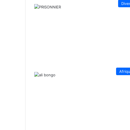
Dive
Afriq