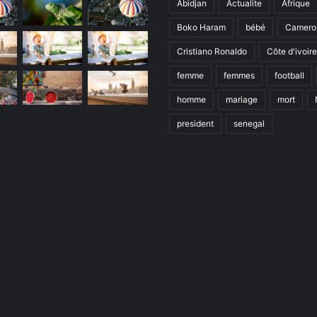
Abidjan
Actualite
Afrique
Boko Haram
bébé
Camero
Cristiano Ronaldo
Côte d'ivoire
femme
femmes
football
homme
mariage
mort
president
senegal