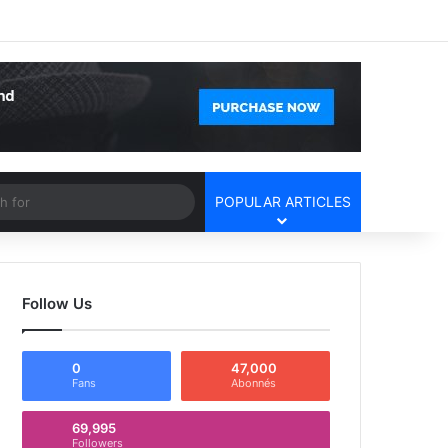
Facebook
X
YouTube
Instagram
Log In
Random Article
Sidebar
Article
Search
POPULAR ARTICLES
for
Follow Us
0
47,000
Fans
Abonnés
69,995
Followers