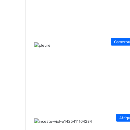
Camero
Afriq