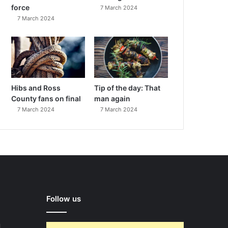
force
7 March 2024
7 March 2024
Hibs and Ross
Tip of the day: That
County fans on final
man again
7 March 2024
7 March 2024
Follow us