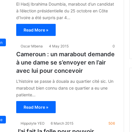
El Hadj Ibrahima Doumbia, marabout d’un candidat
à l’élection présidentielle du 25 octobre en Côte
d’Ivoire a été surpris par 4…
Read More »
un
Oscar Mbena
4 May 2015
0
Cameroun : un marabout demande
à une dame se s’envoyer en l’air
avec lui pour concevoir
L’histoire se passe à douala au quartier cité sic. Un
marabout bien connu dans ce quartier a eu une
patiente…
Read More »
ue
Hippolyte YEO
6 March 2015
506
J’ai fait la folle pour pouvoir