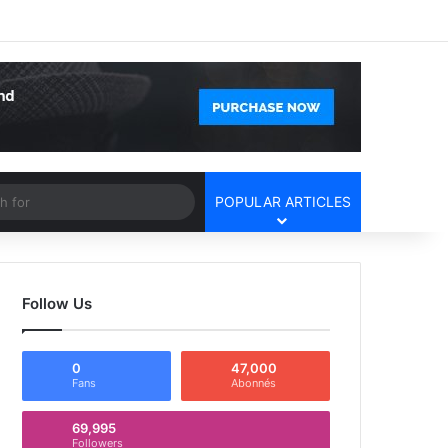
Facebook
X
YouTube
Instagram
Log In
Random Article
Sidebar
Article
Search
POPULAR ARTICLES
for
Follow Us
0
47,000
Fans
Abonnés
69,995
Followers