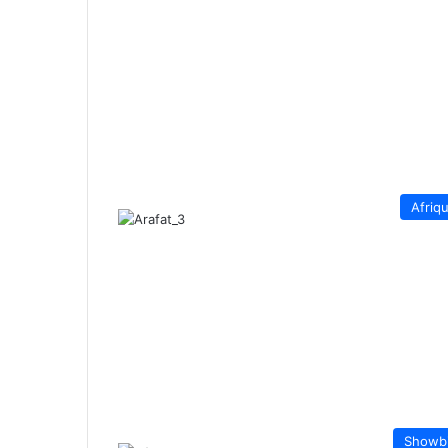
Afriq
Showb