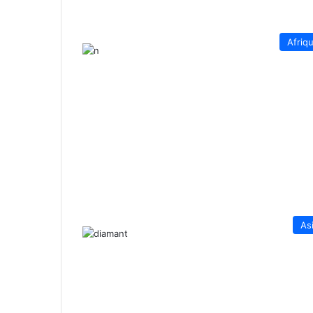
Afriq
As