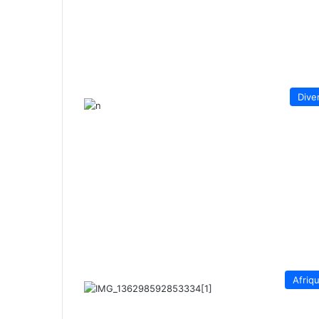
Dive
Afriq