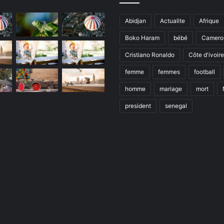
Abidjan
Actualite
Afrique
Boko Haram
bébé
Camero
Cristiano Ronaldo
Côte d'ivoire
femme
femmes
football
homme
mariage
mort
president
senegal