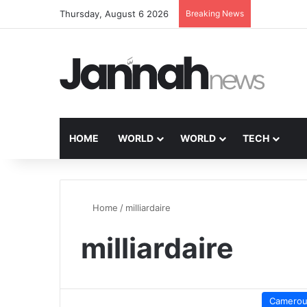
Thursday, August 6 2026
Breaking News
HOME
WORLD
WORLD
TECH
Home
/
milliardaire
milliardaire
Camero