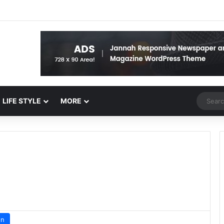
Random 
LIFE STYLE
MORE
un