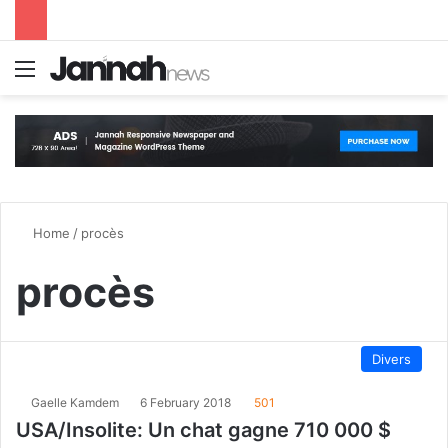
Menu
S
Home
/
procès
procès
Divers
Gaelle Kamdem
6 February 2018
501
USA/Insolite: Un chat gagne 710 000 $