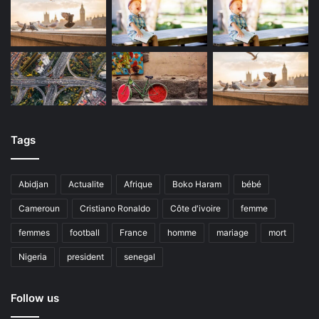
Tags
Abidjan
Actualite
Afrique
Boko Haram
bébé
Cameroun
Cristiano Ronaldo
Côte d'ivoire
femme
femmes
football
France
homme
mariage
mort
Nigeria
president
senegal
Follow us