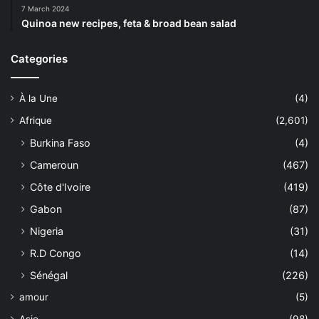
7 March 2024
Quinoa new recipes, feta & broad bean salad
Categories
À la Une
(4)
Afrique
(2,601)
Burkina Faso
(4)
Cameroun
(467)
Côte d'Ivoire
(419)
Gabon
(87)
Nigeria
(31)
R.D Congo
(14)
Sénégal
(226)
amour
(5)