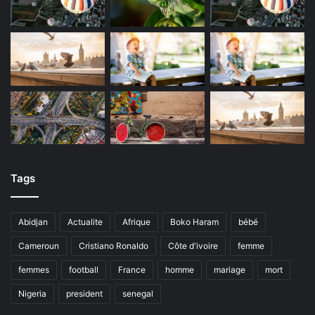
Tags
Abidjan
Actualite
Afrique
Boko Haram
bébé
Cameroun
Cristiano Ronaldo
Côte d'ivoire
femme
femmes
football
France
homme
mariage
mort
Nigeria
president
senegal