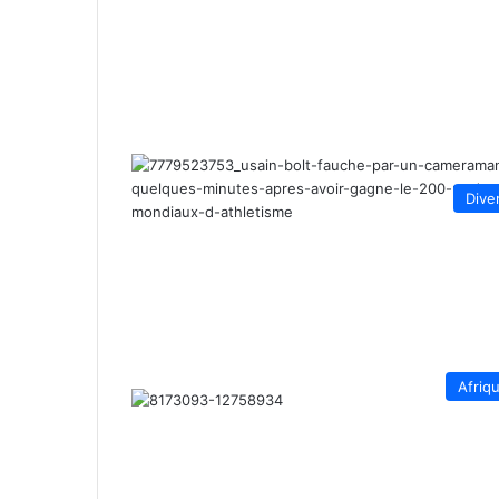
Dive
Afriq