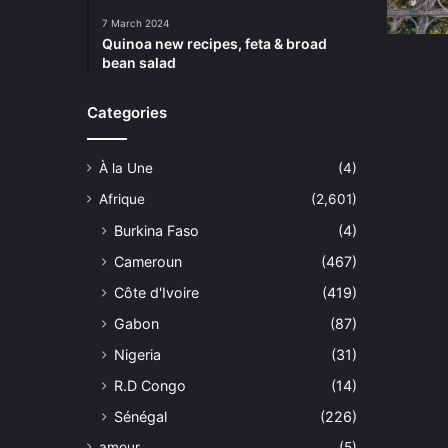
7 March 2024
Quinoa new recipes, feta & broad
bean salad
Categories
À la Une
(4)
Afrique
(2,601)
Burkina Faso
(4)
Cameroun
(467)
Côte d'Ivoire
(419)
Gabon
(87)
Nigeria
(31)
R.D Congo
(14)
Sénégal
(226)
amour
(5)