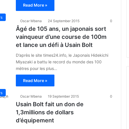
Read More »
rs
Oscar Mbena
24 September 2015
0
Âgé de 105 ans, un japonais sort
vainqueur d’une course de 100m
et lance un défi à Usain Bolt
D’après le site times24.info, le Japonais Hidekichi
Miyazaki a battu le record du monde des 100
mètres pour les plus…
Read More »
rs
Oscar Mbena
19 September 2015
0
Usain Bolt fait un don de
1,3millions de dollars
d’équipement