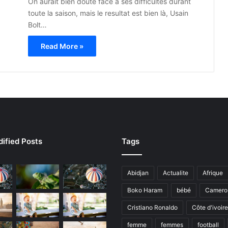
On aurait bien douté face à ses difficultés durant
toute la saison, mais le resultat est bien là, Usain
Bolt…
Read More »
ified Posts
Tags
Abidjan
Actualite
Afrique
Boko Haram
bébé
Camero
Cristiano Ronaldo
Côte d'ivoire
femme
femmes
football