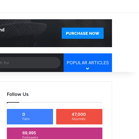
Facebook
X
YouTube
Instagram
Log In
Random Article
Sidebar
Article
Search
POPULAR ARTICLES
for
Follow Us
0
47,000
Fans
Abonnés
69,995
Followers