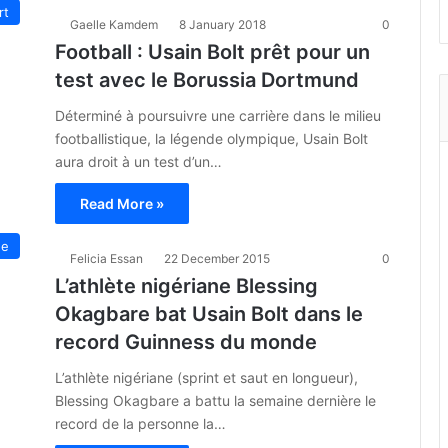
rt
Gaelle Kamdem
8 January 2018
0
Football : Usain Bolt prêt pour un
test avec le Borussia Dortmund
Déterminé à poursuivre une carrière dans le milieu
footballistique, la légende olympique, Usain Bolt
aura droit à un test d’un…
Read More »
ue
Felicia Essan
22 December 2015
0
L’athlète nigériane Blessing
Okagbare bat Usain Bolt dans le
record Guinness du monde
L’athlète nigériane (sprint et saut en longueur),
Blessing Okagbare a battu la semaine dernière le
record de la personne la…