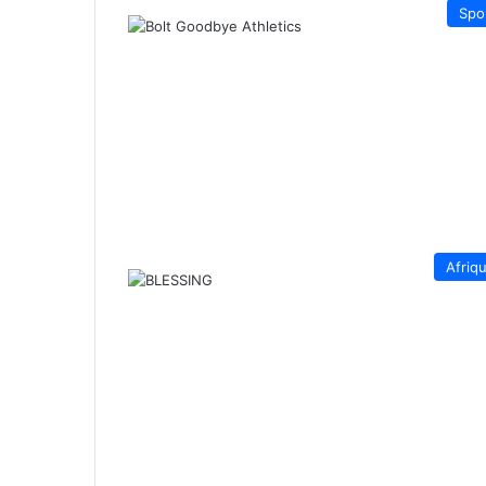
Spo
Afriq