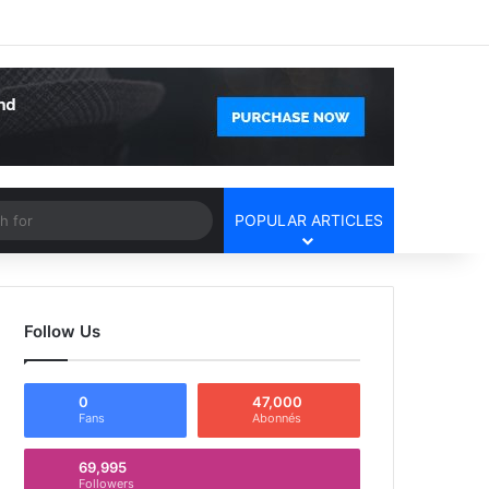
Facebook
X
YouTube
Instagram
Log In
Random Article
Sidebar
Article
Search
POPULAR ARTICLES
for
Follow Us
0
47,000
Fans
Abonnés
69,995
Followers