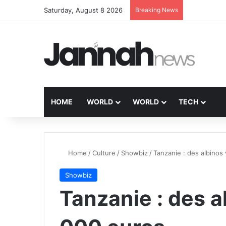
Saturday, August 8 2026
Breaking News
HOME
WORLD
WORLD
TECH
Home
/
Culture
/
Showbiz
/
Tanzanie : des albinos
Showbiz
Tanzanie : des a