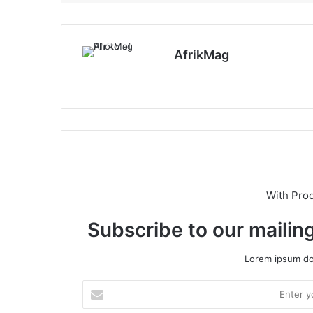
AfrikMag
X
With Pro
Subscribe to our mailing
Lorem ipsum dol
E
n