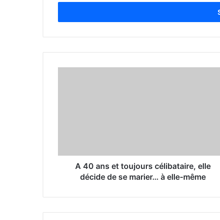
t
e
r
y
o
u
r
E
m
a
i
l
a
d
d
r
A 40 ans et toujours célibataire, elle
e
décide de se marier… à elle-même
s
s