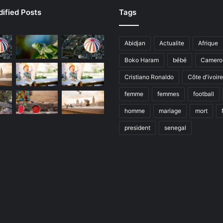
ified Posts
Tags
Abidjan
Actualite
Afrique
Boko Haram
bébé
Camero
Cristiano Ronaldo
Côte d'ivoire
femme
femmes
football
homme
mariage
mort
president
senegal