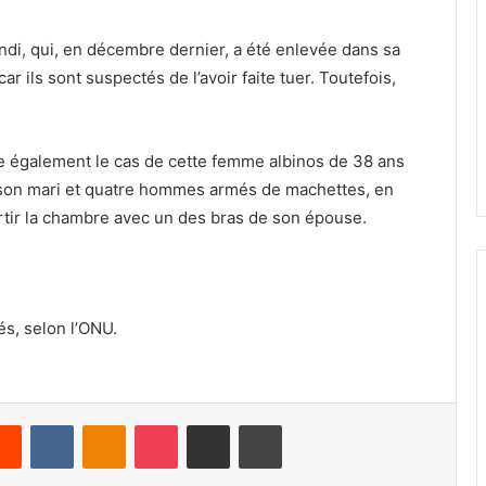
ndi, qui, en décembre dernier, a été enlevée dans sa
r ils sont suspectés de l’avoir faite tuer. Toutefois,
e également le cas de cette femme albinos de 38 ans
par son mari et quatre hommes armés de machettes, en
sortir la chambre avec un des bras de son épouse.
és, selon l’ONU.
Reddit
VKontakte
Odnoklassniki
Pocket
Share via Email
Print