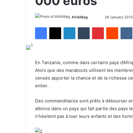
000 euros
AfrikMag
F
S
29 January 2015
o
e
Facebook
X
LinkedIn
Tumblr
Pinterest
Reddit
VK
l
n
l
d
o
a
w
n
o
e
En Tanzanie, comme dans certains pays d’Afri
n
m
Alors que des marabouts utilisent les membre
X
a
censés apporter la chance et de la richesse c
i
entier.
l
Des commanditaires sont prêts à débourser 
albinos dans un pays qui fait partie des pays 
n’hésitent pas à tuer leurs enfants et des hom