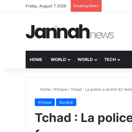
Friday, August 7 2026
Breaking News
HOME
WORLD
WORLD
TECH
Home
/
Afrique
/
Tchad : La police a arreté 62 fem
Afrique
Société
Tchad : La polic