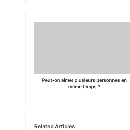
y
o
u
r
E
m
a
i
l
a
d
d
r
Peut-on aimer plusieurs personnes en
e
même temps ?
s
s
Related Articles