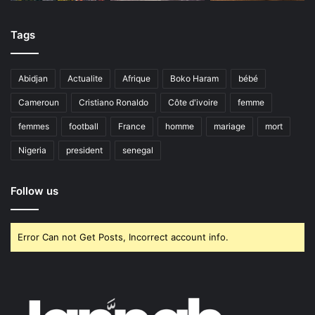
Tags
Abidjan
Actualite
Afrique
Boko Haram
bébé
Cameroun
Cristiano Ronaldo
Côte d'ivoire
femme
femmes
football
France
homme
mariage
mort
Nigeria
president
senegal
Follow us
Error Can not Get Posts, Incorrect account info.