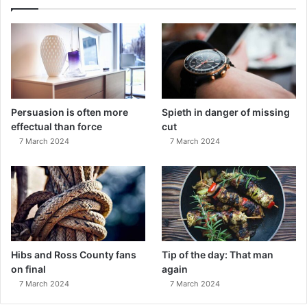
Persuasion is often more
Spieth in danger of missing
effectual than force
cut
7 March 2024
7 March 2024
Hibs and Ross County fans
Tip of the day: That man
on final
again
7 March 2024
7 March 2024