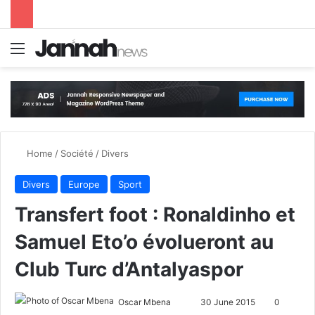
Menu
S
Home
/
Société
/
Divers
Divers
Europe
Sport
Transfert foot : Ronaldinho et
Samuel Eto’o évolueront au
Club Turc d’Antalyaspor
Oscar Mbena
S
30 June 2015
0