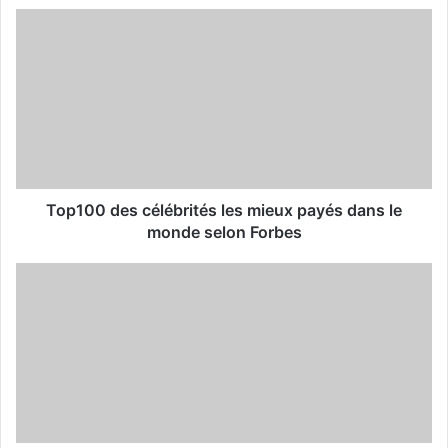
u
r
E
m
a
i
l
a
d
d
Top100 des célébrités les mieux payés dans le
r
monde selon Forbes
e
s
s