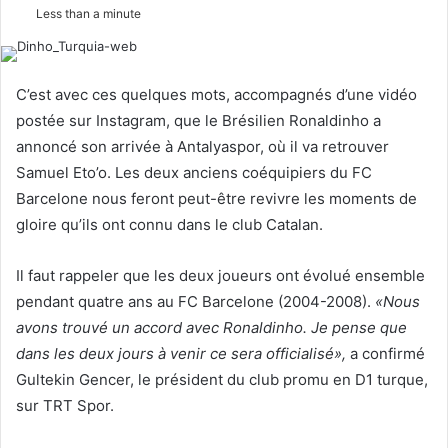
e
Less than a minute
n
d
a
C’est avec ces quelques mots, accompagnés d’une vidéo
n
postée sur Instagram, que le Brésilien Ronaldinho a
e
annoncé son arrivée à Antalyaspor, où il va retrouver
m
Samuel Eto’o. Les deux anciens coéquipiers du FC
a
Barcelone nous feront peut-être revivre les moments de
i
l
gloire qu’ils ont connu dans le club Catalan.
Il faut rappeler que les deux joueurs ont évolué ensemble
pendant quatre ans au FC Barcelone (2004-2008).
«Nous
avons trouvé un accord avec Ronaldinho. Je pense que
dans les deux jours à venir ce sera officialisé»,
a confirmé
Gultekin Gencer, le président du club promu en D1 turque,
sur TRT Spor.