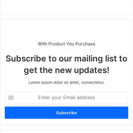
We
bsi
te
With Product You Purchase
Subscribe to our mailing list to
get the new updates!
Lorem ipsum dolor sit amet, consectetur.
E
n
t
e
r
y
o