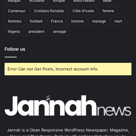
Abidjan
Actualite
Afrique
Boko Haram
bébé
Cameroun
Cristiano Ronaldo
Côte d'ivoire
femme
femmes
football
France
homme
mariage
mort
Nigeria
president
senegal
Follow us
Error Can not Get Posts, Incorrect account info.
Jannah is a Clean Responsive WordPress Newspaper, Magazine,