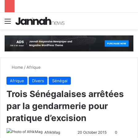
Menu
S
Home
/
Afrique
Afrique
Divers
Sénégal
Trois Sénégalaises arrêtées
par la gendarmerie pour
pratique d’excision
AfrikMag
F
S
20 October 2015
0