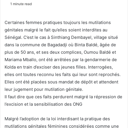
o
e
1 minute read
l
n
l
d
Certaines femmes pratiques toujours les mutilations
o
a
w
n
génitales malgré le fait qu’elles soient interdites au
o
e
Sénégal. C’est le cas à Sinthiang Dembayel, village situé
n
m
dans la commune de Bagadadji où Binta Baldé, âgée de
X
a
plus de 50 ans, et ses deux complices, Oumou Baldé et
i
Mariama Mballo, ont été arrêtées par la gendarmerie de
l
Kolda en train d’exciser des jeunes filles. Interrogées,
elles ont toutes reconnu les faits qui leur sont reprochés.
Elles ont été placées sous mandat de dépôt et attendent
leur jugement pour mutilation génitale.
Il faut dire que ces faits perdurent malgré la répression de
l’excision et la sensibilisation des ONG
Malgré l’adoption de la loi interdisant la pratique des
mutilations génitales féminines considérées comme une