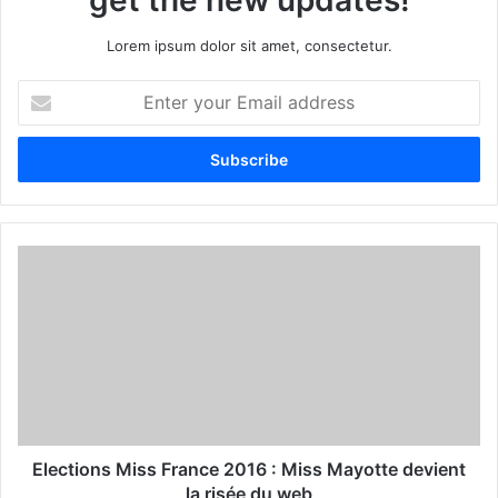
Lorem ipsum dolor sit amet, consectetur.
E
n
t
e
r
y
o
u
r
E
m
a
i
l
a
d
d
Elections Miss France 2016 : Miss Mayotte devient
r
la risée du web