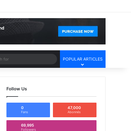
Facebook
X
YouTube
Instagram
Log In
Random Article
Sidebar
Article
Search
POPULAR ARTICLES
for
Follow Us
0
47,000
Fans
Abonnés
69,995
Followers