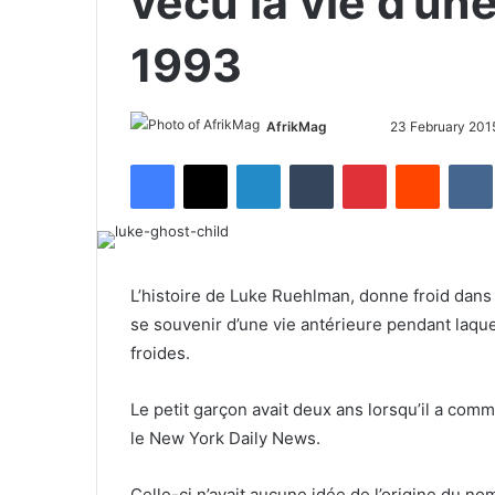
vécu la vie d’u
1993
AfrikMag
F
S
23 February 201
o
e
Facebook
X
LinkedIn
Tumblr
Pinterest
Reddit
VK
l
n
l
d
o
a
w
n
o
e
L’histoire de Luke Ruehlman, donne froid dans l
n
m
se souvenir d’une vie antérieure pendant laque
X
a
froides.
i
l
Le petit garçon avait deux ans lorsqu’il a co
le New York Daily News.
Celle-ci n’avait aucune idée de l’origine du n