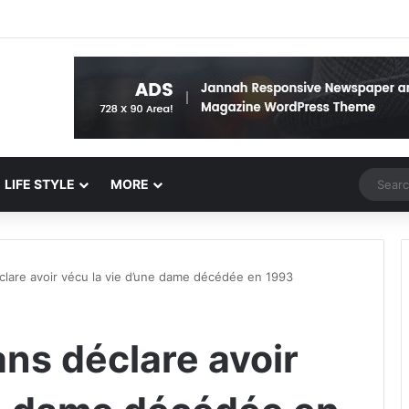
Random 
LIFE STYLE
MORE
clare avoir vécu la vie d’une dame décédée en 1993
ns déclare avoir