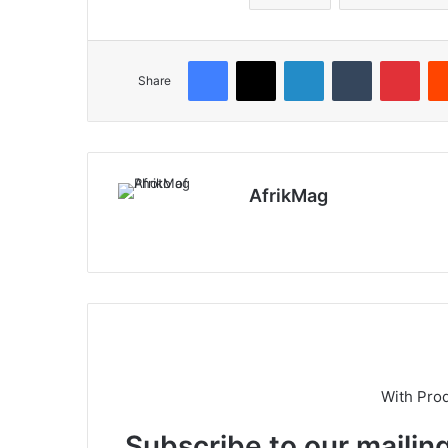
Facebook
X
LinkedIn
Tumblr
Pinterest
Share
AfrikMag
X
With Pro
Subscribe to our mailing