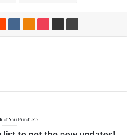
Reddit
VKontakte
Odnoklassniki
Pocket
Share via Email
Print
duct You Purchase
 list to get the new updates!