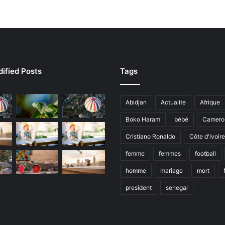
ified Posts
Tags
Abidjan
Actualite
Afrique
Boko Haram
bébé
Camero
Cristiano Ronaldo
Côte d'ivoire
femme
femmes
football
homme
mariage
mort
president
senegal