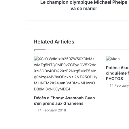
Le champion olympique Michael Phelps
e
va se marier
s
s
Related Articles
Potins: Akon
cinquième f
PHOTOS
14 Februar
Décès d’Ebony: Asamoah Gyan
s’en prend aux Ghanéens
14 February 2018