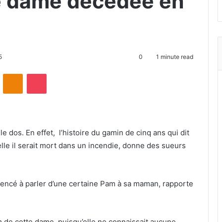
ne dame décédée en
5
0
1 minute read
ontakte
Odnoklassniki
Pocket
e dos. En effet, l’histoire du gamin de cinq ans qui dit
lle il serait mort dans un incendie, donne des sueurs
mmencé à parler d’une certaine Pam à sa maman, rapporte
om de cette dame, puisqu’elle ne connaissait aucune