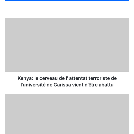
r
y
o
u
r
E
m
a
i
l
a
d
d
Kenya: le cerveau de l' attentat terroriste de
r
l'université de Garissa vient d'être abattu
e
s
s