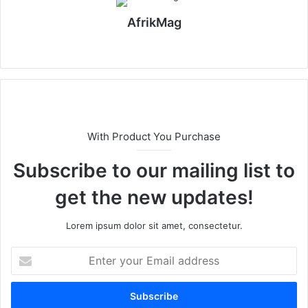
AfrikMag
X
With Product You Purchase
Subscribe to our mailing list to
get the new updates!
Lorem ipsum dolor sit amet, consectetur.
E
n
t
e