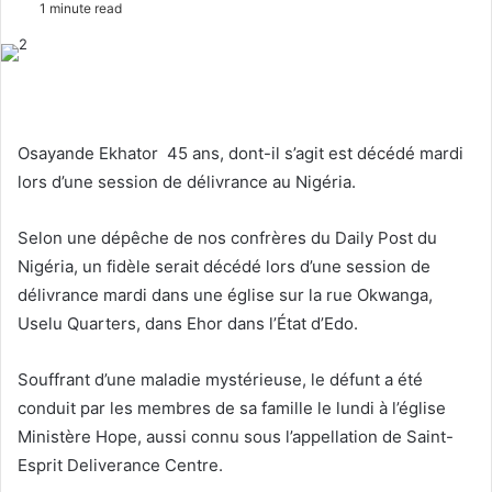
1 minute read
l
n
l
d
o
a
w
n
o
e
Osayande Ekhator 45 ans, dont-il s’agit est décédé mardi
n
m
lors d’une session de délivrance au Nigéria.
X
a
i
Selon une dépêche de nos confrères du Daily Post du
l
Nigéria, un fidèle serait décédé lors d’une session de
délivrance mardi dans une église sur la rue Okwanga,
Uselu Quarters, dans Ehor dans l’État d’Edo.
Souffrant d’une maladie mystérieuse, le défunt a été
conduit par les membres de sa famille le lundi à l’église
Ministère Hope, aussi connu sous l’appellation de Saint-
Esprit Deliverance Centre.