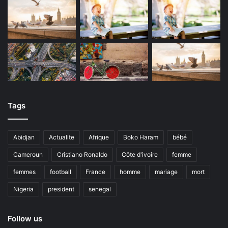
Tags
Abidjan
Actualite
Afrique
Boko Haram
bébé
Cameroun
Cristiano Ronaldo
Côte d'ivoire
femme
femmes
football
France
homme
mariage
mort
Nigeria
president
senegal
Follow us