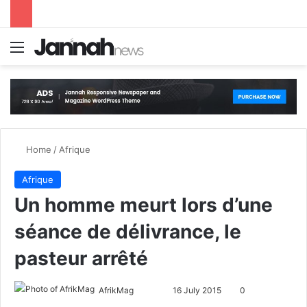
Menu
S
Home
/
Afrique
Afrique
Un homme meurt lors d’une
séance de délivrance, le
pasteur arrêté
AfrikMag
F
S
16 July 2015
0
o
e