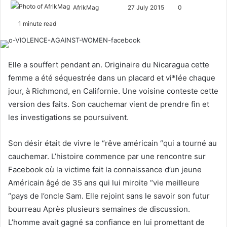
AfrikMag
F
S
27 July 2015
0
o
e
1 minute read
l
n
l
d
o
a
Elle a souffert pendant an. Originaire du Nicaragua cette
w
n
femme a été séquestrée dans un placard et vi*lée chaque
o
e
jour, à Richmond, en Californie. Une voisine conteste cette
n
m
version des faits. Son cauchemar vient de prendre fin et
X
a
les investigations se poursuivent.
i
l
Son désir était de vivre le “rêve américain “qui a tourné au
cauchemar. L’histoire commence par une rencontre sur
Facebook où la victime fait la connaissance d’un jeune
Américain âgé de 35 ans qui lui miroite “vie meilleure
“pays de l’oncle Sam. Elle rejoint sans le savoir son futur
bourreau Après plusieurs semaines de discussion.
L’homme avait gagné sa confiance en lui promettant de