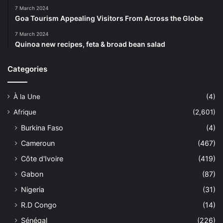
7 March 2024
Goa Tourism Appealing Visitors From Across the Globe
7 March 2024
Quinoa new recipes, feta & broad bean salad
Categories
À la Une
(4)
Afrique
(2,601)
Burkina Faso
(4)
Cameroun
(467)
Côte d'Ivoire
(419)
Gabon
(87)
Nigeria
(31)
R.D Congo
(14)
Sénégal
(226)