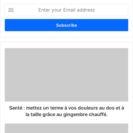
E
n
t
e
r
y
o
u
r
E
m
a
i
l
a
d
d
Santé : mettez un terme à vos douleurs au dos et à
r
la taille grâce au gingembre chauffé.
e
s
s