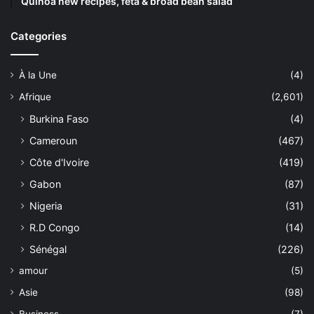
Quinoa new recipes, feta & broad bean salad
Categories
À la Une
(4)
Afrique
(2,601)
Burkina Faso
(4)
Cameroun
(467)
Côte d'Ivoire
(419)
Gabon
(87)
Nigeria
(31)
R.D Congo
(14)
Sénégal
(226)
amour
(5)
Asie
(98)