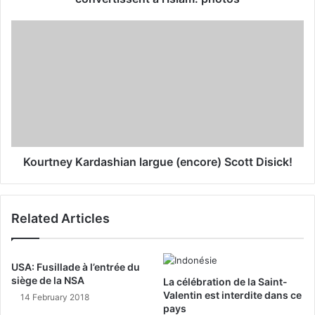
e
s
s
Kourtney Kardashian largue (encore) Scott Disick!
Related Articles
USA: Fusillade à l’entrée du
siège de la NSA
La célébration de la Saint-
Valentin est interdite dans ce
14 February 2018
pays