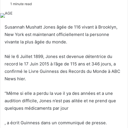
o
e
1 minute read
l
n
l
d
o
a
Susannah Mushatt Jones âgée de 116 vivant à Brooklyn,
w
n
New York est maintenant officiellement la personne
o
e
vivante la plus âgée du monde.
n
m
X
a
Né le 6 Juillet 1899, Jones est devenue détentrice du
i
record le 17 Juin 2015 à l’âge de 115 ans et 346 jours, a
l
confirmé le Livre Guinness des Records du Monde à ABC
News hier.
“Même si elle a perdu la vue il ya des années et a une
audition difficile, Jones n’est pas alitée et ne prend que
quelques médicaments par jour
, a écrit Guinness dans un communiqué de presse.