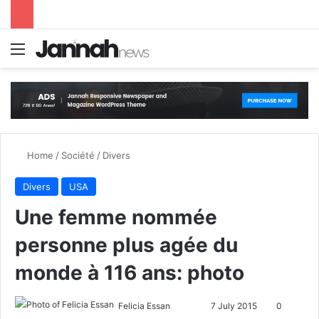
Menu
S
Home
/
Société
/
Divers
Divers
USA
Une femme nommée
personne plus agée du
monde à 116 ans: photo
Felicia Essan
F
S
7 July 2015
0