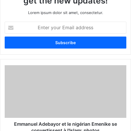
get the new updates!
Lorem ipsum dolor sit amet, consectetur.
E
n
t
e
r
y
o
u
r
E
m
a
i
l
a
d
d
Emmanuel Adebayor et le nigérian Emenike se
r
convertissent à l'Islam: photos