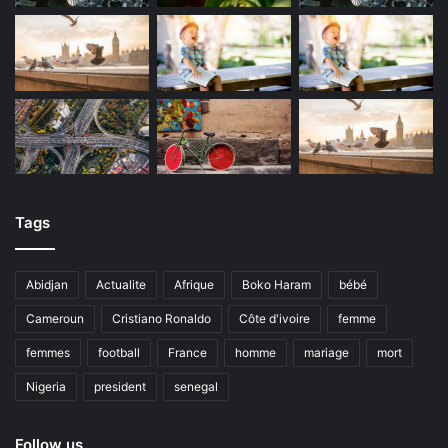
Tags
Abidjan
Actualite
Afrique
Boko Haram
bébé
Cameroun
Cristiano Ronaldo
Côte d'ivoire
femme
femmes
football
France
homme
mariage
mort
Nigeria
president
senegal
Follow us