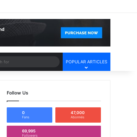
Facebook
X
YouTube
Instagram
Log In
Random Article
Sidebar
Article
Search
POPULAR ARTICLES
for
Follow Us
0
47,000
Fans
Abonnés
69,995
Followers