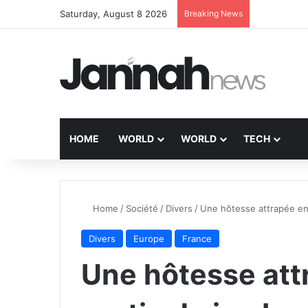
Saturday, August 8 2026
Breaking News
HOME
WORLD
WORLD
TECH
Home
/
Société
/
Divers
/
Une hôtesse attrapée en p
Divers
Europe
France
Une hôtesse att