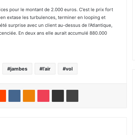
ices pour le montant de 2.000 euros. C’est le prix fort
 en extase les turbulences, terminer en looping et
 été surprise avec un client au-dessus de l’Atlantique,
licenciée. En deux ans elle aurait accumulé 880.000
jambes
l’air
vol
Reddit
VKontakte
Odnoklassniki
Pocket
Share via Email
Print