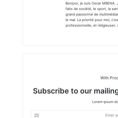
Bonjour, je suis Oscar MBENA. Je 
faits de société, le sport, la san
grand passionné de multimédias. 
le mal. La priorité pour moi, c'e
professionnelle, et réligieuse).
We
bsi
te
With Pro
Subscribe to our mailing
Lorem ipsum dol
E