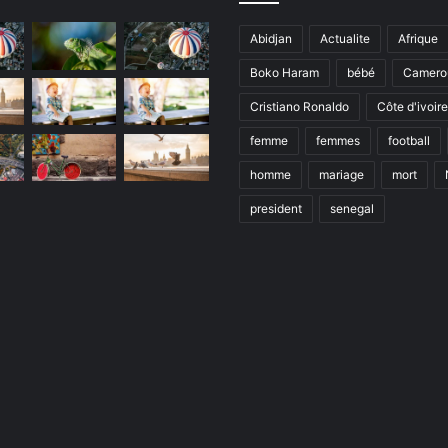
Abidjan
Actualite
Afrique
Boko Haram
bébé
Camero
Cristiano Ronaldo
Côte d'ivoire
femme
femmes
football
homme
mariage
mort
president
senegal