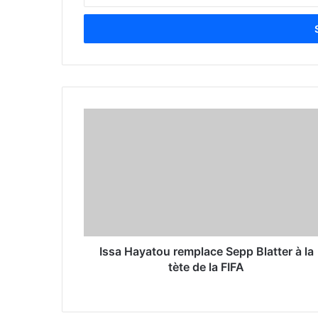
n
t
e
r
y
o
u
r
E
m
a
i
l
a
d
d
r
Issa Hayatou remplace Sepp Blatter à la
e
tète de la FIFA
s
s