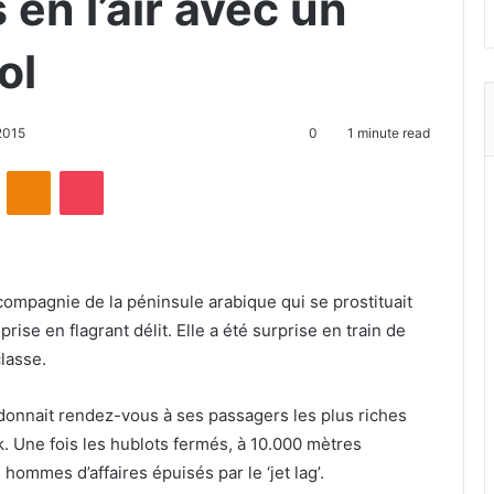
 en l’air avec un
ol
2015
0
1 minute read
ontakte
Odnoklassniki
Pocket
e compagnie de la péninsule arabique qui se prostituait
rise en flagrant délit. Elle a été surprise en train de
classe.
e donnait rendez-vous à ses passagers les plus riches
. Une fois les hublots fermés, à 10.000 mètres
s hommes d’affaires épuisés par le ‘jet lag’.