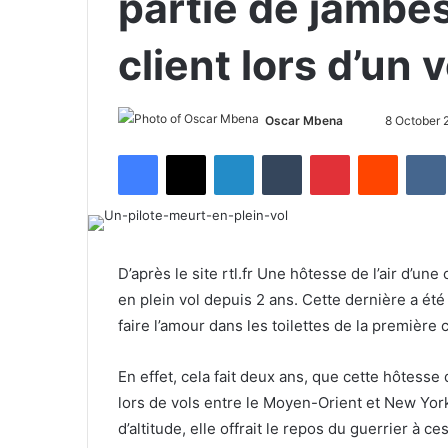
partie de jambes
client lors d’un v
Oscar Mbena
S
8 October 
e
Facebook
X
LinkedIn
Tumblr
Pinterest
Reddit
VK
n
d
a
n
e
D’après le site rtl.fr Une hôtesse de l’air d’un
m
en plein vol depuis 2 ans. Cette dernière a été p
a
faire l’amour dans les toilettes de la première 
i
l
En effet, cela fait deux ans, que cette hôtess
lors de vols entre le Moyen-Orient et New York
d’altitude, elle offrait le repos du guerrier à ce