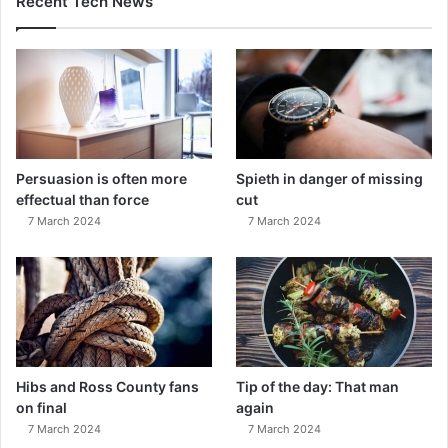
Recent Tech News
Persuasion is often more
Spieth in danger of missing
effectual than force
cut
7 March 2024
7 March 2024
Hibs and Ross County fans
Tip of the day: That man
on final
again
7 March 2024
7 March 2024