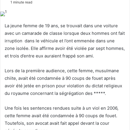
1 minute read
l
n
l
d
o
a
La jeune femme de 19 ans, se trouvait dans une voiture
w
n
avec un camarade de classe lorsque deux hommes ont fait
o
e
irruption dans le véhicule et l’ont emmenée dans une
n
m
zone isolée. Elle affirme avoir été violée par sept hommes,
X
a
et trois d’entre eux auraient frappé son ami.
i
l
Lors de la première audience, cette femme, musulmane
chiite, avait été condamnée à 90 coups de fouet après
avoir été jetée en prison pour violation du dictat religieux
du royaume concernant la ségrégation des *****.
Une fois les sentences rendues suite à un viol en 2006,
cette femme avait été condamnée à 90 coups de fouet.
Toutefois, son avocat avait fait appel devant la cour