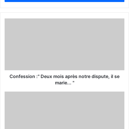
r
y
o
u
r
E
m
a
i
l
a
d
d
Confession :" Deux mois après notre dispute, il se
r
marie... "
e
s
s