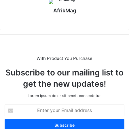
AfrikMag
X
With Product You Purchase
Subscribe to our mailing list to
get the new updates!
Lorem ipsum dolor sit amet, consectetur.
E
n
t
e