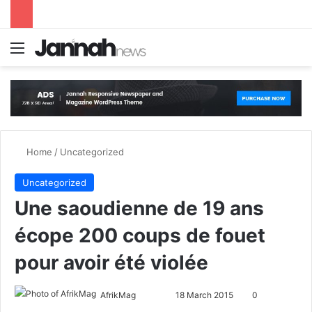
Menu
S
Home
/
Uncategorized
Uncategorized
Une saoudienne de 19 ans
écope 200 coups de fouet
pour avoir été violée
AfrikMag
F
S
18 March 2015
0
o
e