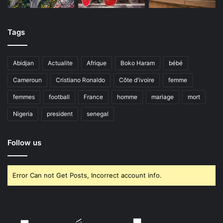
Tags
Abidjan
Actualite
Afrique
Boko Haram
bébé
Cameroun
Cristiano Ronaldo
Côte d'ivoire
femme
femmes
football
France
homme
mariage
mort
Nigeria
president
senegal
Follow us
Error Can not Get Posts, Incorrect account info.