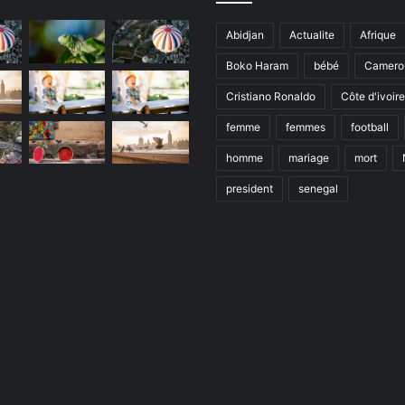
Abidjan
Actualite
Afrique
Boko Haram
bébé
Camero
Cristiano Ronaldo
Côte d'ivoire
femme
femmes
football
homme
mariage
mort
president
senegal