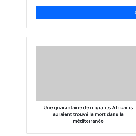
n
t
e
r
y
o
u
r
E
m
a
i
l
a
d
d
r
Une quarantaine de migrants Africains
e
auraient trouvé la mort dans la
s
méditerranée
s