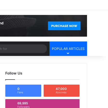
Facebook
X
YouTube
Instagram
Log In
Random Article
Sidebar
Article
Search
POPULAR ARTICLES
for
Follow Us
0
47,000
Fans
Abonnés
69,995
Followers