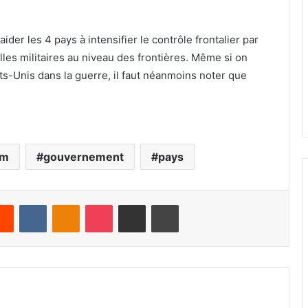
er les 4 pays à intensifier le contrôle frontalier par
lles militaires au niveau des frontières. Même si on
ts-Unis dans la guerre, il faut néanmoins noter que
am
gouvernement
pays
Reddit
VKontakte
Odnoklassniki
Pocket
Share via Email
Print