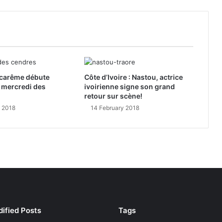
e carême débute
Côte d’Ivoire : Nastou, actrice
 mercredi des
ivoirienne signe son grand
retour sur scène!
y 2018
14 February 2018
ified Posts
Tags