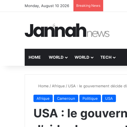
Monday, August 10 2026
Breaking News
HOME
WORLD
WORLD
TECH
Home
/
Afrique
/
USA : le gouvernement décide d’
Afrique
Cameroun
Politique
USA
USA : le gouver