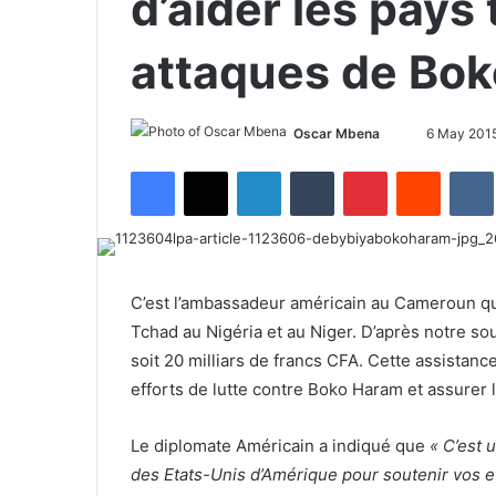
d’aider les pays
attaques de Bo
Oscar Mbena
S
6 May 201
e
Facebook
X
LinkedIn
Tumblr
Pinterest
Reddit
VK
n
d
a
n
e
C’est l’ambassadeur américain au Cameroun qu
m
Tchad au Nigéria et au Niger. D’après notre sou
a
soit 20 milliars de francs CFA. Cette assistanc
i
efforts de lutte contre Boko Haram et assurer l
l
Le diplomate Américain a indiqué que
« C’est 
des Etats-Unis d’Amérique pour soutenir vos eff