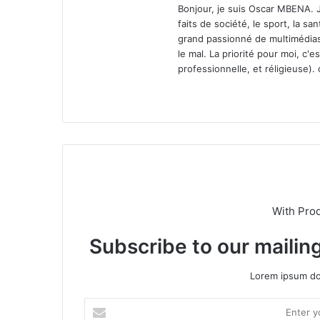
Bonjour, je suis Oscar MBENA. Je 
faits de société, le sport, la san
grand passionné de multimédias. 
le mal. La priorité pour moi, c'e
professionnelle, et réligieuse).
We
bsi
te
With Pro
Subscribe to our mailing
Lorem ipsum dol
E