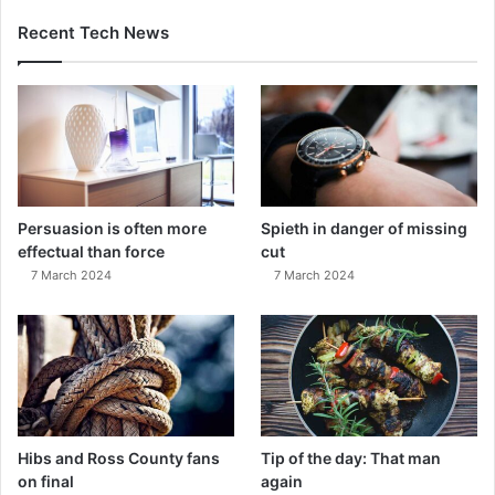
Recent Tech News
Persuasion is often more
Spieth in danger of missing
effectual than force
cut
7 March 2024
7 March 2024
Hibs and Ross County fans
Tip of the day: That man
on final
again