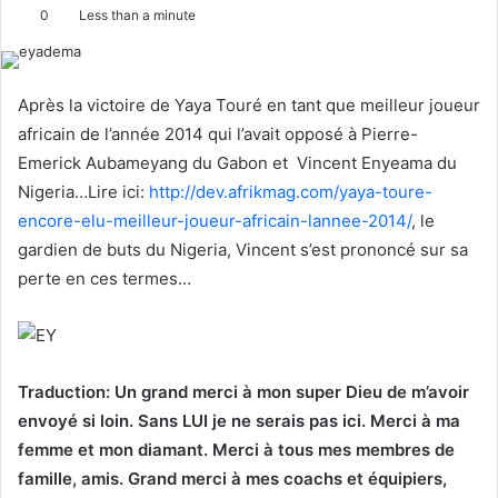
o
e
0
Less than a minute
l
n
l
d
o
a
Après la victoire de Yaya Touré en tant que meilleur joueur
w
n
africain de l’année 2014 qui l’avait opposé à Pierre-
o
e
Emerick Aubameyang du Gabon et Vincent Enyeama du
n
m
Nigeria…Lire ici:
http://dev.afrikmag.com/yaya-toure-
X
a
encore-elu-meilleur-joueur-africain-lannee-2014/
, le
i
l
gardien de buts du Nigeria, Vincent s’est prononcé sur sa
perte en ces termes…
Traduction: Un grand merci à mon super Dieu de m’avoir
envoyé si loin. Sans LUI je ne serais pas ici. Merci à ma
femme et mon diamant. Merci à tous mes membres de
famille, amis. Grand merci à mes coachs et équipiers,