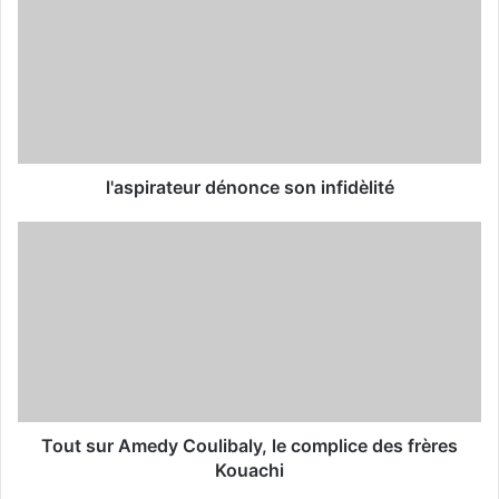
E
m
a
i
l
a
d
d
l'aspirateur dénonce son infidèlité
r
e
s
s
Tout sur Amedy Coulibaly, le complice des frères
Kouachi