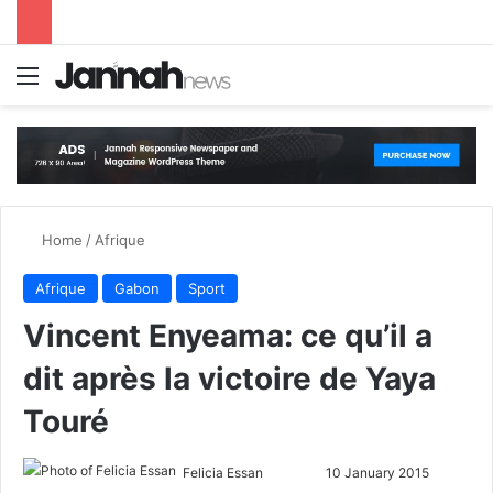
Menu
S
Home
/
Afrique
Afrique
Gabon
Sport
Vincent Enyeama: ce qu’il a
dit après la victoire de Yaya
Touré
Felicia Essan
F
S
10 January 2015