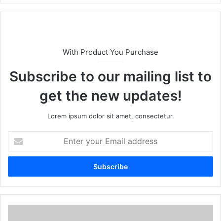
te
With Product You Purchase
Subscribe to our mailing list to
get the new updates!
Lorem ipsum dolor sit amet, consectetur.
E
n
t
e
r
y
o
u
r