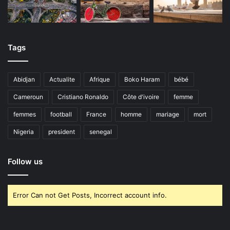
Tags
Abidjan
Actualite
Afrique
Boko Haram
bébé
Cameroun
Cristiano Ronaldo
Côte d'ivoire
femme
femmes
football
France
homme
mariage
mort
Nigeria
president
senegal
Follow us
Error Can not Get Posts, Incorrect account info.